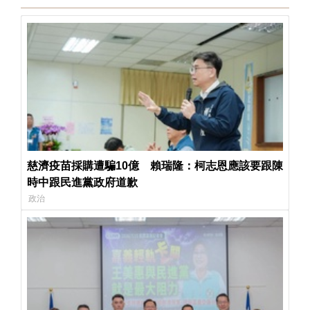
慈濟疫苗採購遭騙10億 賴瑞隆：柯志恩應該要跟陳
時中跟民進黨政府道歉
政治