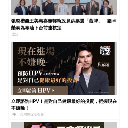
張啓楷轟王美惠嘉義輕軌政見跳票還「蓋牌」 籲卓
榮泰為毒油下台前速核定
政治
立即諮詢HPV！是對自己健康最好的投資，把握現在
不嫌晚！
PR（台灣癌症基金會）