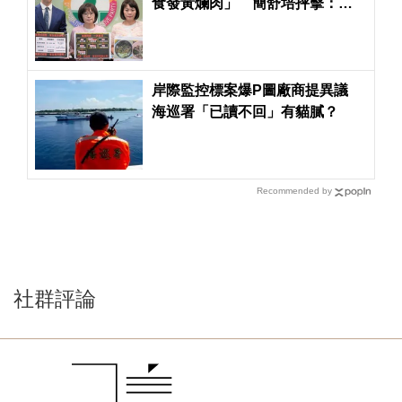
食發黃爛肉」 簡舒培抨擊：蔣
萬安市府竟輕輕放下
岸際監控標案爆P圖廠商提異議
海巡署「已讀不回」有貓膩？
Recommended by
社群評論