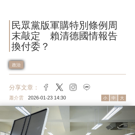
民眾黨版軍購特別條例周
末敲定 賴清德國情報告
換付委？
政治
分享文章：
facebook
twitter
instagram
line
蕭介雲
2026-01-23 14:30
小
中
大