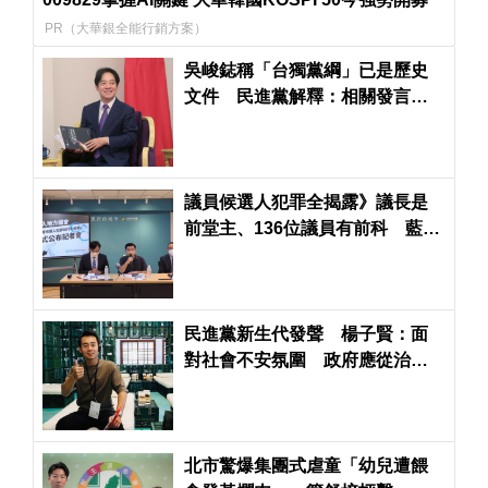
PR（大華銀全能行銷方案）
吳峻鋕稱「台獨黨綱」已是歷史
文件 民進黨解釋：相關發言都
有其歷史脈絡
議員候選人犯罪全揭露》議長是
前堂主、136位議員有前科 藍65
人綠26人
民進黨新生代發聲 楊子賢：面
對社會不安氛圍 政府應從治
安、民主與勞權檢討反省
北市驚爆集團式虐童「幼兒遭餵