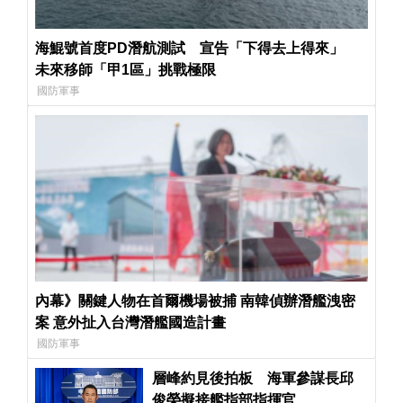
海鯤號首度PD潛航測試 宣告「下得去上得來」
未來移師「甲1區」挑戰極限
國防軍事
內幕》關鍵人物在首爾機場被捕 南韓偵辦潛艦洩密
案 意外扯入台灣潛艦國造計畫
國防軍事
層峰約見後拍板 海軍參謀長邱
俊榮擬接艦指部指揮官