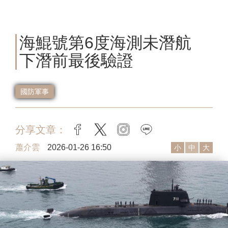
海鯤號第6度海測未潛航
下潛前最後驗證
國防軍事
分享文章：
facebook
twitter
instagram
line
蕭介雲
2026-01-26 16:50
小
中
大