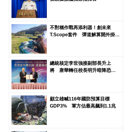
不對稱作戰再添利器！創未來
T.Scope套件 彈道解算開外掛變
身神射手
總統核定李世強接副部長升上
將 唐華轉任校長明升暗降恐成
「斷點」
顧立雄喊116年國防預算目標
GDP3% 軍方估最高飆到1.1兆