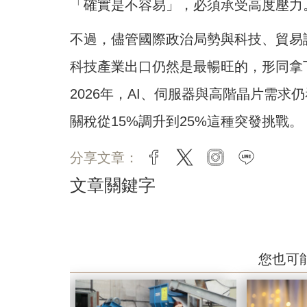
「確實是不容易」，必須承受高度壓力
不過，儘管國際政治局勢與科技、貿易談
科技產業出口仍然是最暢旺的，形同拿
2026年，AI、伺服器與高階晶片需
關稅從15%調升到25%這種突發挑戰。
分享文章：
facebook
twitter
instagram
line
文章關鍵字
您也可