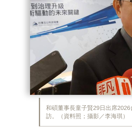
和碩董事長童子賢29日出席20
訪。（資料照；攝影／李海琪）