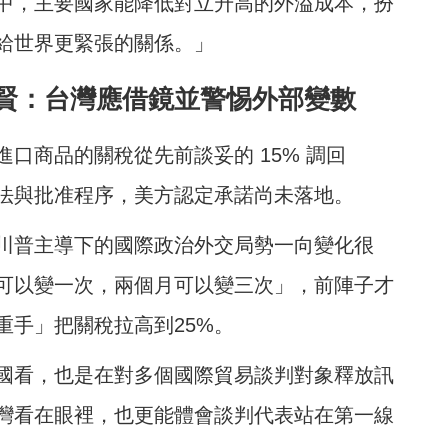
中，主要國家能降低對立升高的外溢成本，扮
給世界更緊張的關係。」
賢：台灣應借鏡並警惕外部變數
進口商品的關稅從先前談妥的
15% 調回
立法與批准程序，美方認定承諾尚未落地。
川普主導下的國際政治外交局勢一向變化很
可以變一次，兩個月可以變三次」，前陣子才
重手」把關稅拉高到25%。
國看，也是在對多個國際貿易談判對象釋放訊
灣看在眼裡，也更能體會談判代表站在第一線