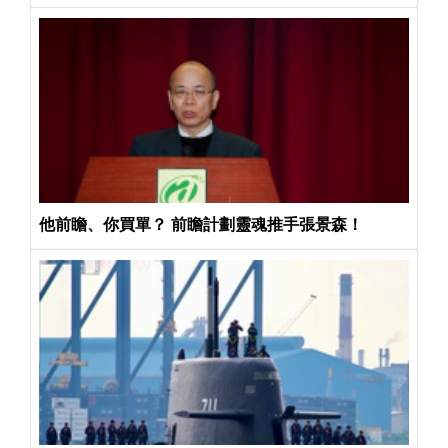
他前瞻、你買單？ 前瞻計劃靈魂推手張景森！