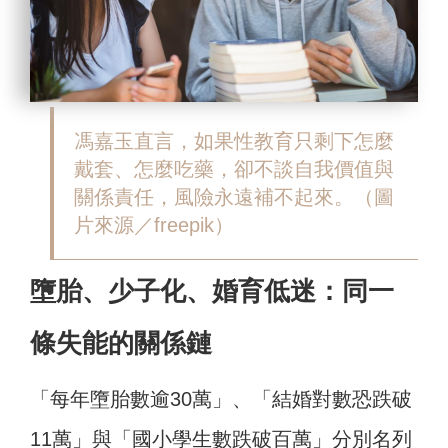
馮嘉玉直言，如果性教育只剩下怎麼
戴套、怎麼吃藥，卻不談自我價值與
關係責任，風險永遠補不起來。
（圖
片來源／freepik）
墮胎、少子化、婚育低迷：同一
條失能的關係鏈
「每年墮胎數逾30萬」、「結婚對數恐跌破
11萬」與「國小學生數跌破百萬」分別名列