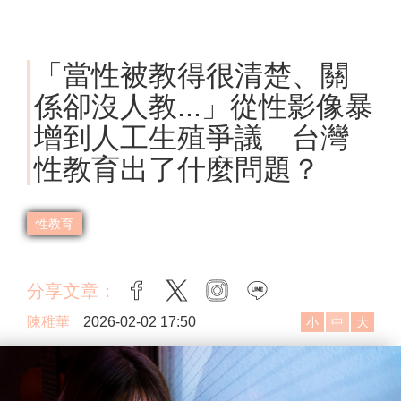
「當性被教得很清楚、關
係卻沒人教...」從性影像暴
增到人工生殖爭議 台灣
性教育出了什麼問題？
性教育
分享文章：
facebook
twitter
instagram
line
陳稚華
2026-02-02 17:50
小
中
大