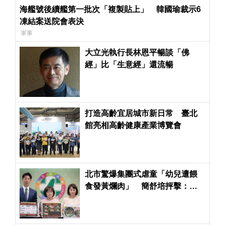
海艦號後續艦第一批次「複製貼上」 韓國瑜裁示6
凍結案送院會表決
軍事
大立光執行長林恩平暢談「佛
經」比「生意經」還流暢
打造高齡宜居城市新日常 臺北
館亮相高齡健康產業博覽會
北市驚爆集團式虐童「幼兒遭餵
食發黃爛肉」 簡舒培抨擊：蔣
萬安市府竟輕輕放下