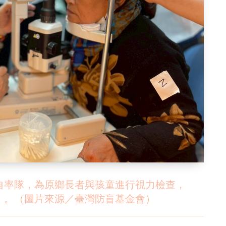
自率隊，為原鄉長者與孩童進行視力檢查，
」。（圖片來源／臺灣防盲基金會）