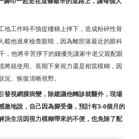
步一腳印一起走在這條艱辛的道路上，讓每個人
工地工作時不慎從樓梯上摔下，造成粉碎性骨
人載他過來檢查眼睛，因為離部落最近的眼科
9千，他將辛苦掙下的錢優先讓家中老父親配眼
鏡將就使用。長期下來視力還是相當模糊，因
狀況、恢復清晰視野。
引發視網膜病變，除建議他轉診就醫外，現場
激地說，自己因為腳受傷，預計有3-6個月的
解決生活因視力模糊帶來的不便，也免除了配