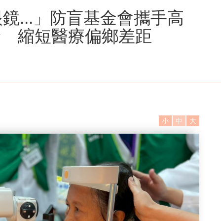
鏡...」防盲基金會攜手高
診 縮短醫療偏鄉差距
小
中
大