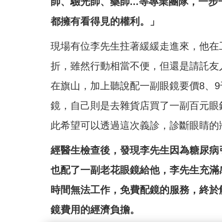
師、驗光師、藥師...等專業團隊，一
都擁有看得見的權利。」
現場有位李先生拄著緩緩走進來，他在
折，雖然行動相當不便，但還是請託友
在旗山，加上聽說配一副眼鏡要價8、
鏡，自己則是去雜貨店買了一副百元眼
此希望可以透過這次義診，診斷眼睛的
經醫生檢查後，發現李先生因為糖尿病
也配了一副老花眼鏡給他，李先生充滿感
時間無法工作，免費配鏡的服務，終於
鏡費用的經濟負擔。