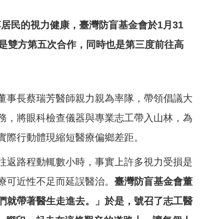
居民的視力健康，臺灣防盲基金會於1月31
這是雙方第五次合作，同時也是第三度前往高
董事長蔡瑞芳醫師親力親為率隊，帶領倡議大
務，將眼科檢查儀器與專業志工帶入山林，為
實際行動體現縮短醫療偏鄉差距。
往返路程動輒數小時，事實上許多視力受損是
療可近性不足而延誤醫治。
臺灣防盲基金會董
們就帶著醫生走進去。」於是，號召了志工醫