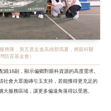
服務隊，第五度走進高雄那瑪夏，將眼科醫
灣防盲基金會）
配鏡16副，顯示偏鄉對眼科資源的高度需求。
請社會大眾拋磚引玉支持，若能獲得更充足的
擴大服務區域，讓更多偏遠角落得以受惠。