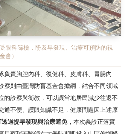
受眼科篩檢，盼及早發現、治療可預防的視
金會）
隊負責胸腔內科、復健科、皮膚科、胃腸內
診察則由臺灣防盲基金會擔綱，結合不同領域
位的診察與衛教，可以讓當地居民減少往返不
交通不便、護眼知識不足，健康問題因上述原
可透過提早發現與治療避免，
本次義診正落實
事長蔡瑞芳醫師在大學時期即投入山區偏鄉醫