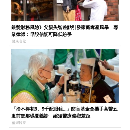
銀髮財務風險》父親失智差點引發家庭奪產風暴 專
業律師：早設信託可降低紛爭
健康老化
「捨不得花8、9千配眼鏡...」防盲基金會攜手高醫五
度前進那瑪夏義診 縮短醫療偏鄉差距
偏鄉醫療