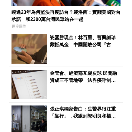
睽違23年為何堅決再度訪台？裴洛西：實踐美國對台
承諾 和2300萬台灣民眾站在一起
兩岸國際
瓷器勝現金！林百里、曹興誠珍
藏抵萬金 中國開放公司『古董
折抵資本額』
金管會、經濟部互踢皮球 民間融
資成三不管地帶 法界疾呼制定
融資專法
張正琪獨家告白：生醫界很注重
「靠行」，我跟到郭明良和楊泮
池兩位很聰明的老師！