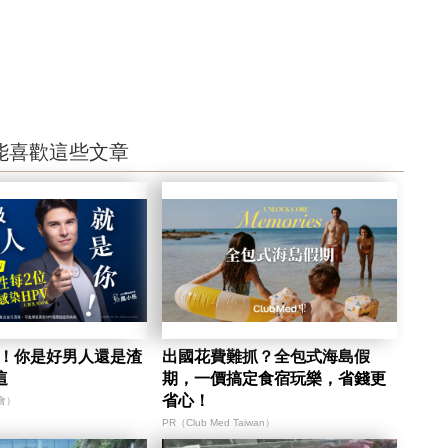
能喜歡這些文章
陷！你是好男人還是渣
出國花費難抓？全包式海島假
這
期，一價搞定食宿玩樂，省錢更
省心！
會）
PR（Club Med Taiwan）