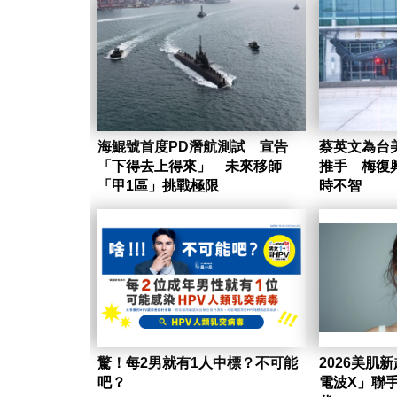
海鯤號首度PD潛航測試 宣告
蔡英文為台
「下得去上得來」 未來移師
推手 梅復
「甲1區」挑戰極限
時不智
驚！每2男就有1人中標？不可能
2026美肌
吧？
電波X」聯