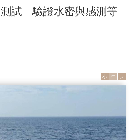
潛測試 驗證水密與感測等
小
中
大