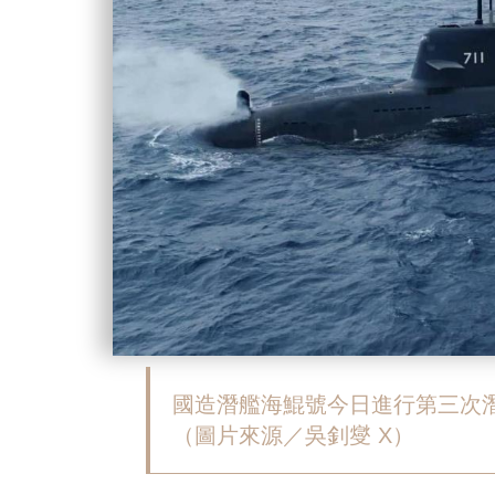
國造潛艦海鯤號今日進行第三次
（圖片來源／吳釗燮 X）