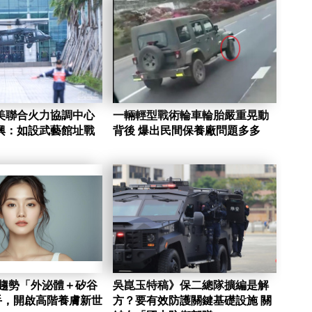
美聯合火力協調中心
一輛輕型戰術輪車輪胎嚴重晃動
興：如設武藝館址戰
背後 爆出民間保養廠問題多多
新趨勢「外泌體＋矽谷
吳崑玉特稿》保二總隊擴編是解
手，開啟高階養膚新世
方？要有效防護關鍵基礎設施 關