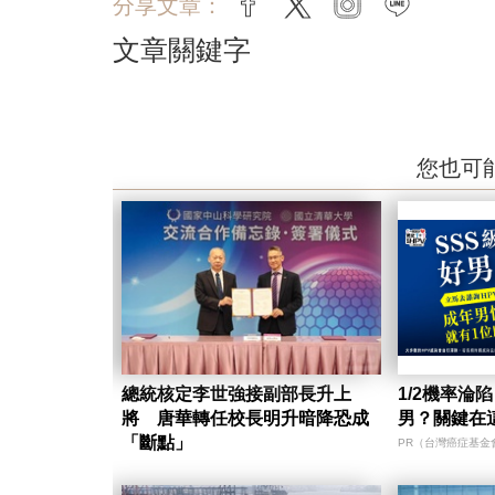
分享文章：
facebook
twitter
instagram
line
文章關鍵字
您也可
總統核定李世強接副部長升上
1/2機率淪
將 唐華轉任校長明升暗降恐成
男？關鍵在
「斷點」
PR（台灣癌症基金