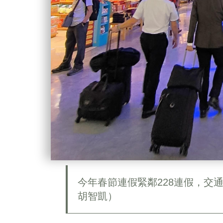
今年春節連假緊鄰228連假，交
胡智凱）