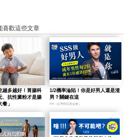
能喜歡這些文章
吃越多越好！胃腸科
1/2機率淪陷！你是好男人還是渣
元、抗性澱粉才是腸
男？關鍵在這
大餐」
PR（台灣癌症基金會）