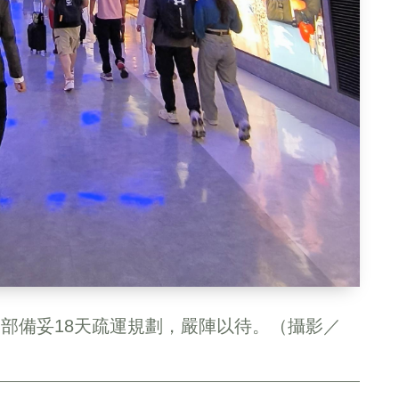
通部備妥18天疏運規劃，嚴陣以待。（攝影／