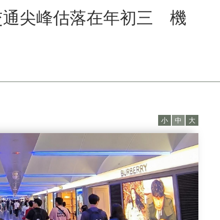
交通尖峰估落在年初三 機
小
中
大