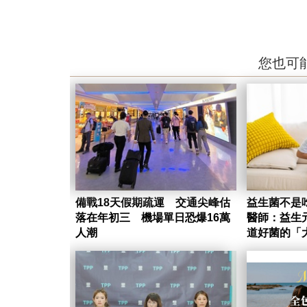
您也可
備戰18天假期疏運 交通尖峰估
益生菌不是
落在年初三 機場單日恐爆16萬
醫師：益生
人潮
道好菌的「