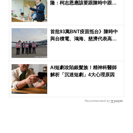
隆：柯志恩應該要跟陳時中跟民
進黨政府道歉
首批93萬BNT疫苗抵台》陳時中
與台積電、鴻海、慈濟代表高舉
「THANK YOU」親自接機
AI短劇攻陷銀髮族！精神科醫師
解析「沉迷短劇」4大心理原因
Recommended by