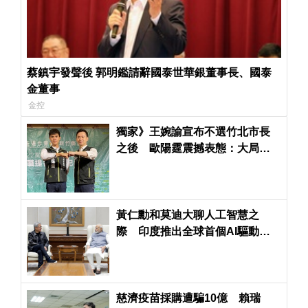
蔡鎮宇發聲後 郭明鑑請辭國泰世華銀董事長、國泰
金董事
金控
獨家》王婉諭宣布不選竹北市長
之後 歐陽霆震撼表態：大局優
先於個人「義不容辭」
黃仁勳和莫迪大聊人工智慧之
際 印度推出全球首個AI驅動反
無人機防衛系統
慈濟疫苗採購遭騙10億 賴瑞