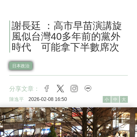
謝長廷 ：高市早苗演講旋
風似台灣40多年前的黨外
時代 可能拿下半數席次
日本政治
分享文章：
facebook
twitter
instagram
line
陳逸平
2026-02-08 16:50
小
中
大