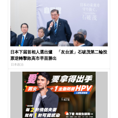
日本下屆首相人選出爐 「友台派」石破茂第二輪投
票逆轉擊敗高市早苗勝出
日本政治