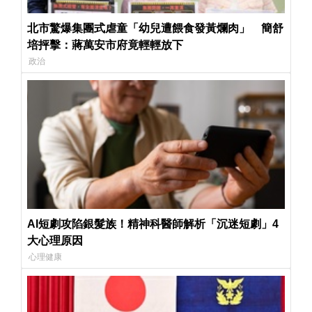
北市驚爆集團式虐童「幼兒遭餵食發黃爛肉」 簡舒
培抨擊：蔣萬安市府竟輕輕放下
政治
AI短劇攻陷銀髮族！精神科醫師解析「沉迷短劇」4
大心理原因
心理健康