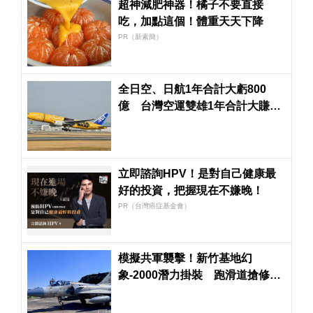
超神減肥神器！橘子不要直接
吃，加點這個！體重天天下降
PR（新素簡）
全日空、日航1年合計大虧800
億 台灣空運雙雄1年合計大賺
161億元
立即諮詢HPV！是對自己健康最
好的投資，把握現在不嫌晚！
PR（台灣癌症基金會）
模擬共軍襲擊！新竹基地幻
象-2000潛力掛裝 跑滑道搶修後
緊急升空