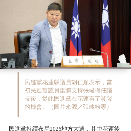
民進黨花蓮縣議員胡仁順表示，當
初民進黨議員集體支持張峻擔任議
長後，從此民進黨在花蓮有了發聲
的機會。（圖片來源／張峻粉專）
民進黨持續布局2026地方大選，其中花蓮後