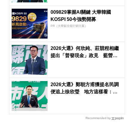
009829掌握AI關鍵 大華韓國
KOSPI 50今強勢開募
PR（大華銀全能行銷方案）
2026大選》何欣純、莊競程相繼
提出「普發現金」政見 藍營
「逢綠必反」恐失策？
2026大選》鄭朝方甫獲提名民調
便追上徐欣瑩 地方這樣看：藍
營初選傷痕還很深
Recommended by