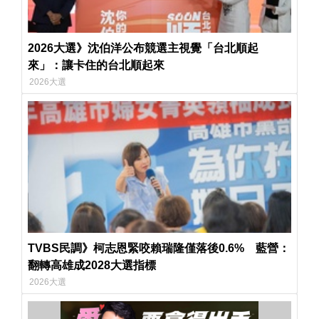
2026大選》沈伯洋公布競選主視覺「台北順起
來」：讓卡住的台北順起來
2026大選
TVBS民調》柯志恩緊咬賴瑞隆僅落後0.6% 藍營：
翻轉高雄成2028大選指標
2026大選