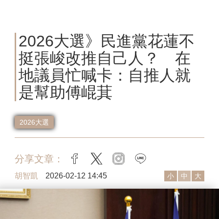
2026大選》民進黨花蓮不
挺張峻改推自己人？ 在
地議員忙喊卡：自推人就
是幫助傅崐萁
2026大選
分享文章：
facebook
twitter
instagram
line
胡智凱
2026-02-12 14:45
小
中
大