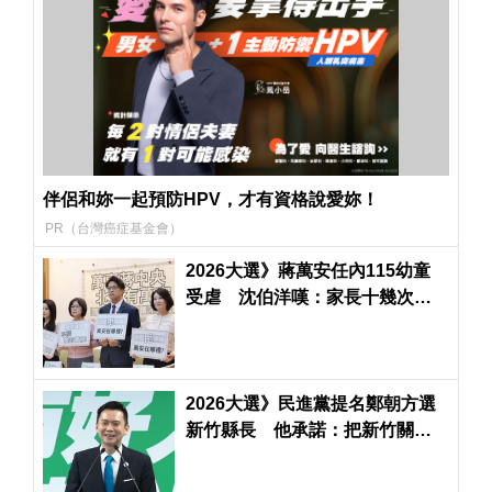
伴侶和妳一起預防HPV，才有資格說愛妳！
PR（台灣癌症基金會）
2026大選》蔣萬安任內115幼童
受虐 沈伯洋嘆：家長十幾次通
報市府都沒用
2026大選》民進黨提名鄭朝方選
新竹縣長 他承諾：把新竹關西
打造成台灣京都