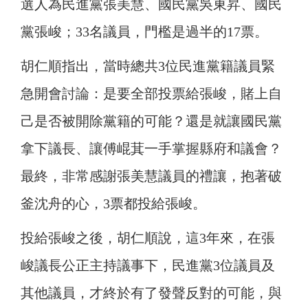
選人為民進黨張美慧、國民黨吳東昇、國民
黨張峻；33名議員，門檻是過半的17票。
胡仁順指出，當時總共3位民進黨籍議員緊
急開會討論：是要全部投票給張峻，賭上自
己是否被開除黨籍的可能？還是就讓國民黨
拿下議長、讓傅崐萁一手掌握縣府和議會？
最終，非常感謝張美慧議員的禮讓，抱著破
釜沈舟的心，3票都投給張峻。
投給張峻之後，胡仁順說，這3年來，在張
峻議長公正主持議事下，民進黨3位議員及
其他議員，才終於有了發聲反對的可能，與