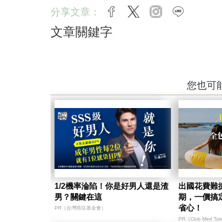
分享文章：
facebook
twitter
instagram
line
文章關鍵字
您也可
1/2機率淪陷！你是好男人還是渣
出國花費難
男？關鍵在這
期，一價搞
省心！
PR（台灣癌症基金會）
PR（Club Med Ta