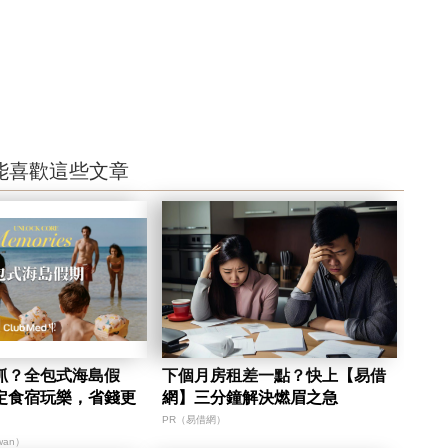
能喜歡這些文章
抓？全包式海島假
下個月房租差一點？快上【易借
定食宿玩樂，省錢更
網】三分鐘解決燃眉之急
PR（易借網）
iwan）