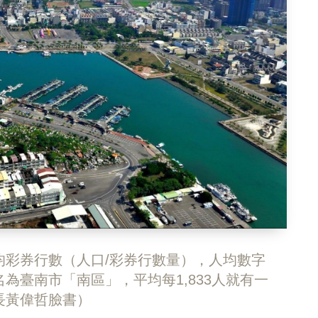
均彩券行數（人口/彩券行數量），人均數字
為臺南市「南區」，平均每1,833人就有一
長黃偉哲臉書）