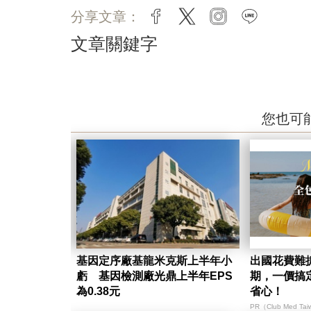
分享文章：
facebook
twitter
instagram
line
文章關鍵字
您也可
基因定序廠基龍米克斯上半年小
出國花費難
虧 基因檢測廠光鼎上半年EPS
期，一價搞
為0.38元
省心！
PR（Club Med Ta