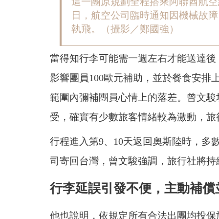
這一團原規劃全程搭乘阿聯酋航空
日，航空公司臨時通知因機械故障
執飛。（攝影／鄭國強）
當得知行李可能需一週左右才能送達後
影響團員100歐元補助，並於餐食安
範圍內彌補團員心情上的落差。曾文駿
受，確實有少數旅客情緒較為激動，旅
行程進入第9、10天返回奧斯陸時，多
司寄回台灣，曾文駿強調，旅行社將持
行李延誤引發不便，
主動補償
他也說明，依規定所有合法出團均投保