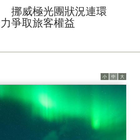
！ 挪威極光團狀況連環
全力爭取旅客權益
小
中
大