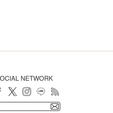
OCIAL NETWORK
facebook
twitter
instagram
line
rss