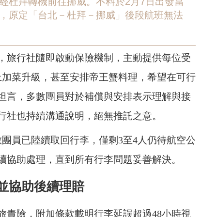
經杜拜轉機前往挪威。不料於2月7日出發當
，原定「台北－杜拜－挪威」後段航班無法
，旅行社隨即啟動保險機制，主動提供每位受
排上加菜升級，甚至安排帝王蟹料理，希望在可行
坦言，多數團員對於補償與安排表示理解與接
行社也持續溝通說明，絕無推託之意。
數團員已陸續取回行李，僅剩3至4人仍待航空公
續協助處理，直到所有行李問題妥善解決。
並協助後續理賠
旅責險，附加條款載明行李延誤超過48小時視