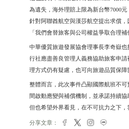
為遺失，海外理賠上限為新台幣7000
針對阿聯酋航空與漢莎航空提出求償，
「我們會替旅客與公司權益爭取合理補
中華優質旅遊發展協會理事長李奇嶽也
行社應盡善良管理人義務協助旅客申請
理方式仍有疑慮，也可向旅遊品質保障
整體而言，此次事件凸顯國際航班不可
間啟動應變與補償機制，並承諾持續協
但也希望外界看見，在不可抗力之下，
分享文章：
facebook
twitter
instagram
line