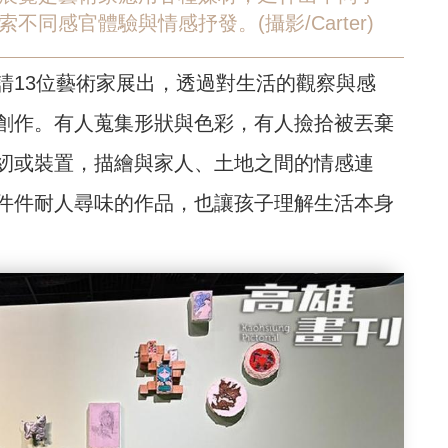
同感官體驗與情感抒發。(攝影/Carter)
請13位藝術家展出，透過對生活的觀察與感
創作。有人蒐集形狀與色彩，有人撿拾被丟棄
紉或裝置，描繪與家人、土地之間的情感連
件件耐人尋味的作品，也讓孩子理解生活本身