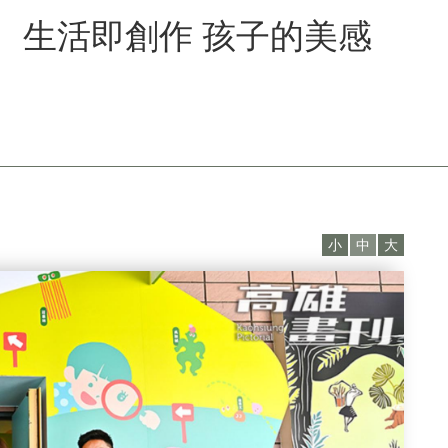
門】 生活即創作 孩子的美感
小
中
大