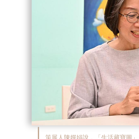
策展人陳嬋娟說，「生活藏寶圖」