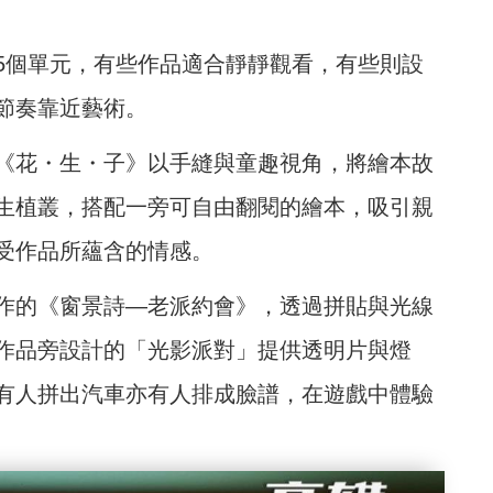
個單元，有些作品適合靜靜觀看，有些則設
節奏靠近藝術。
花・生・子》以手縫與童趣視角，將繪本故
生植叢，搭配一旁可自由翻閱的繪本，吸引親
受作品所蘊含的情感。
作的《窗景詩—老派約會》，透過拼貼與光線
作品旁設計的「光影派對」提供透明片與燈
有人拼出汽車亦有人排成臉譜，在遊戲中體驗