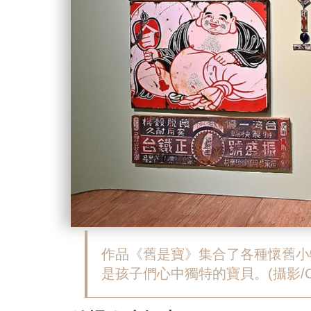
作品《舊是寶》集合了各種懷舊小
是孩子們心中獨特的寶貝。(攝影/Car