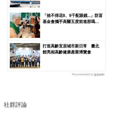
「捨不得花8、9千配眼鏡...」防盲
基金會攜手高醫五度前進那瑪夏
義診 縮短醫療偏鄉差距
打造高齡宜居城市新日常 臺北
館亮相高齡健康產業博覽會
Recommended by
社群評論