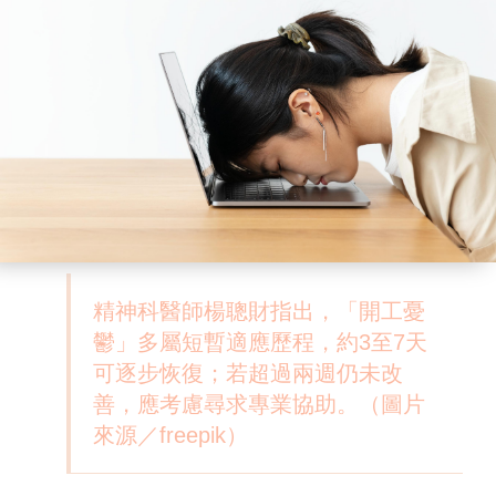
精神科醫師楊聰財指出，「開工憂
鬱」多屬短暫適應歷程，約3至7天
可逐步恢復；若超過兩週仍未改
善，應考慮尋求專業協助。（圖片
來源／freepik）