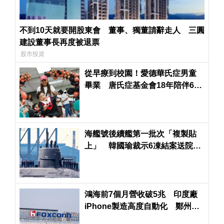
不到10天就要開股東會 董事、獨董請辭走人 三圓
建設董事長再度被退票
股市投資
從早療到校園！愛德華氏症男童
畢業 唐氏症基金會18年陪伴600
名孩子成長
海艦號後續艦第一批次「複製貼
上」 韓國瑜裁示6凍結案送院會
表決
鴻海前7個月營收破5兆 印度廠
iPhone製造高度自動化 鄭州生
產線大量減少