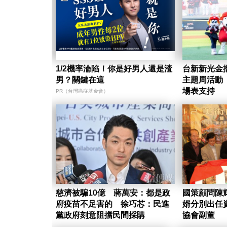
1/2機率淪陷！你是好男人還是渣
台新新光金
男？關鍵在這
主題周活動
場表支持
PR（台灣癌症基金會）
慈濟被騙10億 蔣萬安：都是政
國策顧問陳
府疫苗不足害的 徐巧芯：民進
婿分別出任
黨政府刻意阻擋民間採購
協會副董