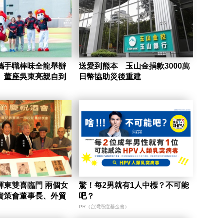
攜手職棒味全龍舉辦
送愛到熊本 玉山金捐款3000萬
 董座吳東亮親自到
日幣協助災後重建
輝東雙喜臨門 兩個女
驚！每2男就有1人中標？不可能
資策會董事長、外貿
吧？
PR（台灣癌症基金會）