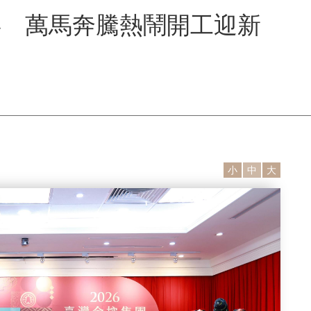
拜 萬馬奔騰熱鬧開工迎新
小
中
大