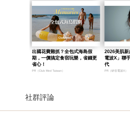
出國花費難抓？全包式海島假
2026美肌
期，一價搞定食宿玩樂，省錢更
電波X」聯
省心！
代
PR（Club Med Taiwan）
PR（矽谷電波X）
社群評論