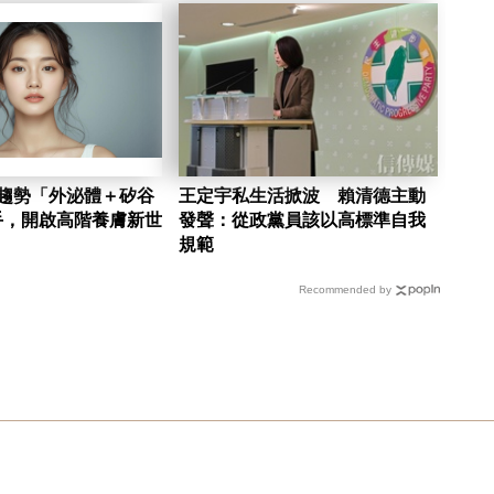
新趨勢「外泌體＋矽谷
王定宇私生活掀波 賴清德主動
手，開啟高階養膚新世
發聲：從政黨員該以高標準自我
規範
Recommended by