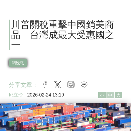
川普關稅重擊中國銷美商
品 台灣成最大受惠國之
一
關稅戰
分享文章：
facebook
twitter
instagram
line
邱立玲
2026-02-24 13:19
小
中
大