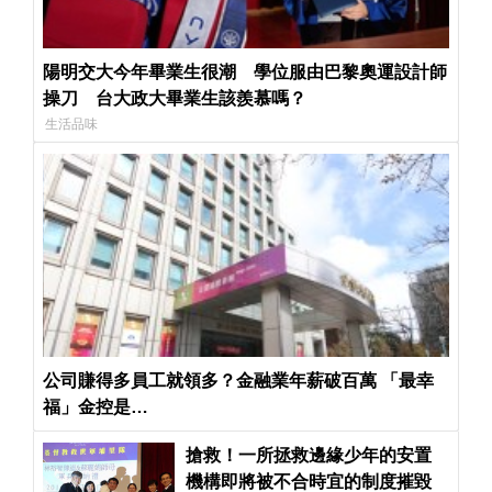
陽明交大今年畢業生很潮 學位服由巴黎奧運設計師
操刀 台大政大畢業生該羨慕嗎？
生活品味
公司賺得多員工就領多？金融業年薪破百萬 「最幸
福」金控是…
搶救！一所拯救邊緣少年的安置
機構即將被不合時宜的制度摧毀