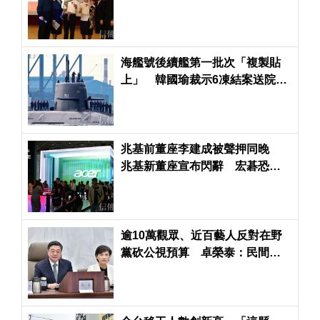
海艦號後續艦第一批次「複製貼
上」 韓國瑜裁示6凍結案送院會
表決
兆基前董座李建成被聲押同晚
兆基新董座宣布閃辭 宏碁恐得
派律師進駐了
逾10萬觀眾、近百藝人反對在野
黨砍公視預算 卓榮泰：民間希
望維護藝文發展環境