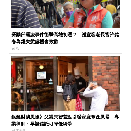
勞動部霸凌事件衝擊高雄初選？ 謝宜容老長官許銘
春為錯失懲處機會致歉
政治
銀髮財務風險》父親失智差點引發家庭奪產風暴 專
業律師：早設信託可降低紛爭
健康老化