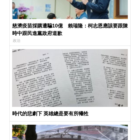
慈濟疫苗採購遭騙10億 賴瑞隆：柯志恩應該要跟陳
時中跟民進黨政府道歉
政治
時代的悲劇下 英雄總是要有所犧牲