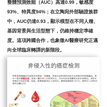
整體預測效能（AUC）高達0.99，敏感度
93%、特異度94%；在立陶宛外部驗證族群
中，AUC仍達0.93，顯示模型在不同人種、
基因背景與生活型態下，仍維持穩定準確
度。這項跨國合作，也象徵AI醫療研究正邁
向全球臨床轉譯的新階段。