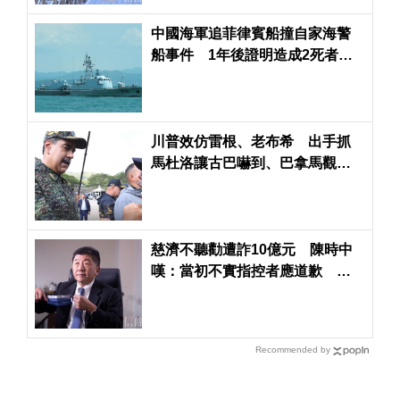
中國海軍追菲律賓船撞自家海警
船事件 1年後證明造成2死者並
被追授「中華烈士」
川普效仿雷根、老布希 出手抓
馬杜洛讓古巴嚇到、巴拿馬觀
望、中國震驚與強烈譴責
慈濟不聽勸遭詐10億元 陳時中
嘆：當初不實指控者應道歉 綠
轟藍「詐團共犯」
Recommended by