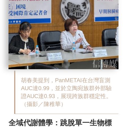
胡春美提到，PanMETAI在台灣盲測
AUC達0.99，並於立陶宛族群外部驗
證AUC達0.93，展現跨族群穩定性。
（攝影／陳稚華）
全域代謝體學：跳脫單一生物標