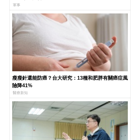
軍事
瘦瘦針還能防癌？台大研究：13種和肥胖有關癌症風
險降41%
醫療新知