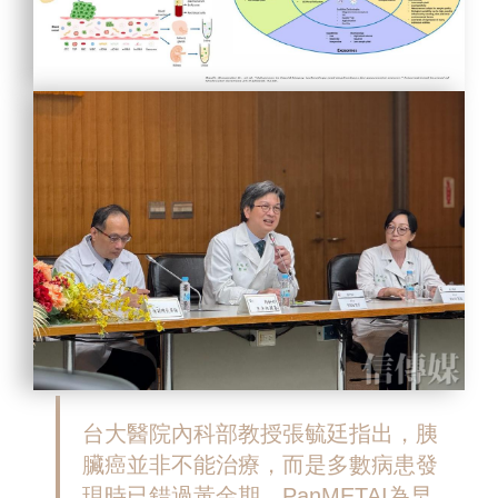
台大醫院內科部教授張毓廷指出，胰
臟癌並非不能治療，而是多數病患發
現時已錯過黃金期
，
PanMETAI
為早