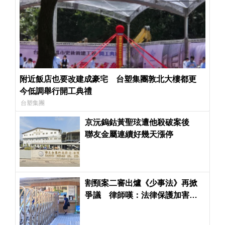
附近飯店也要改建成豪宅 台塑集團敦北大樓都更
今低調舉行開工典禮
台塑集團
京沅鎢鈷黃聖玹遭他殺破案後
聯友金屬連續好幾天漲停
割頸案二審出爐《少事法》再掀
爭議 律師嘆：法律保護加害者...
被害人受創卻無法被看見