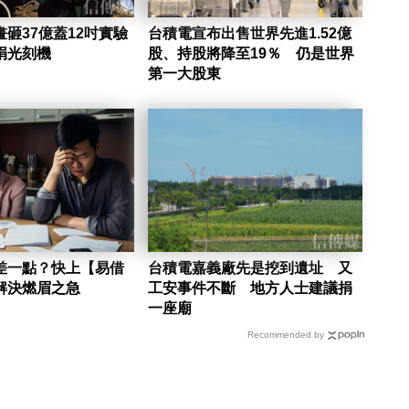
砸37億蓋12吋實驗
台積電宣布出售世界先進1.52億
捐光刻機
股、持股將降至19％ 仍是世界
第一大股東
差一點？快上【易借
台積電嘉義廠先是挖到遺址 又
解決燃眉之急
工安事件不斷 地方人士建議捐
一座廟
Recommended by