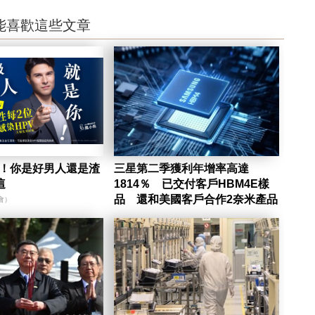
能喜歡這些文章
陷！你是好男人還是渣
三星第二季獲利年增率高達
這
1814％ 已交付客戶HBM4E樣
品 還和美國客戶合作2奈米產品
會）