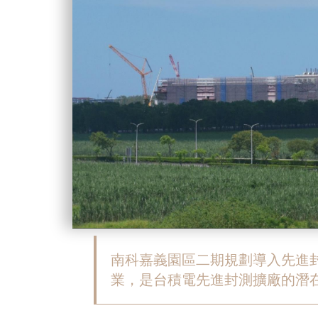
南科嘉義園區二期規劃導入先進封
業，是台積電先進封測擴廠的潛