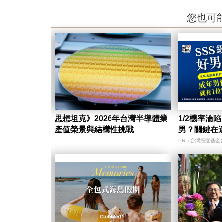
您也可
思想坦克》2026年台灣半導體業
1/2機率淪
產值榮景與結構性挑戰
男？關鍵在
PR（台灣癌症基金