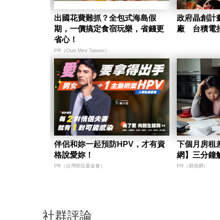
出國花費難抓？全包式海島假
政府晶創計畫
期，一價搞定食宿玩樂，省錢更
廠 台積電
省心！
PR（Club Med Taiwan）
伴侶和妳一起預防HPV，才有資
下個月房租
格說愛妳！
網】三分鐘
PR（台灣癌症基金會）
PR（易借網）
社群評論