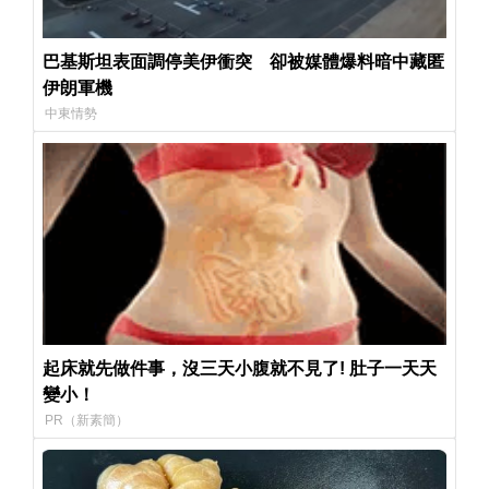
巴基斯坦表面調停美伊衝突 卻被媒體爆料暗中藏匿
伊朗軍機
中東情勢
起床就先做件事，沒三天小腹就不見了! 肚子一天天
變小！
PR（新素簡）