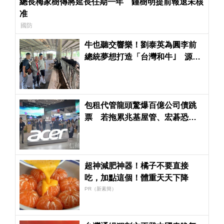
總長梅家樹傳將延長任期一年 鍾樹明提前報退未核
准
國防
牛也聽交響樂！劉泰英為圓李前
總統夢想打造「台灣和牛｣ 源興
牛啟動千頭代養計畫
包租代管龍頭驚爆百億公司債跳
票 若拖累兆基屋管、宏碁恐淪
為最大苦主
超神減肥神器！橘子不要直接
吃，加點這個！體重天天下降
PR（新素簡）