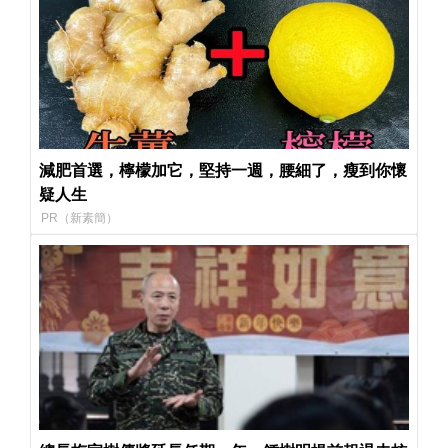
減肥首選，檸檬加它，堅持一週，腰細了，瘦到你懷
疑人生
PR（新素簡）