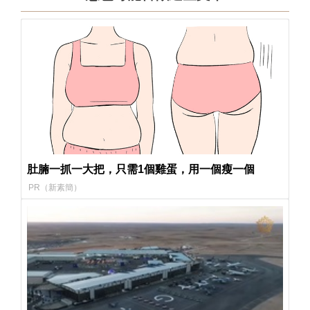
肚腩一抓一大把，只需1個雞蛋，用一個瘦一個
PR（新素簡）