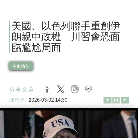
美國、以色列聯手重創伊
朗親中政權 川習會恐面
臨尷尬局面
中東情勢
分享文章：
facebook
twitter
instagram
line
邱立玲
2026-03-02 14:30
小
中
大