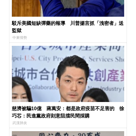
駁斥美國短缺彈藥的報導 川普揚言抓「洩密者」送
監獄
中東情勢
慈濟被騙10億 蔣萬安：都是政府疫苗不足害的 徐
巧芯：民進黨政府刻意阻擋民間採購
武漢肺炎