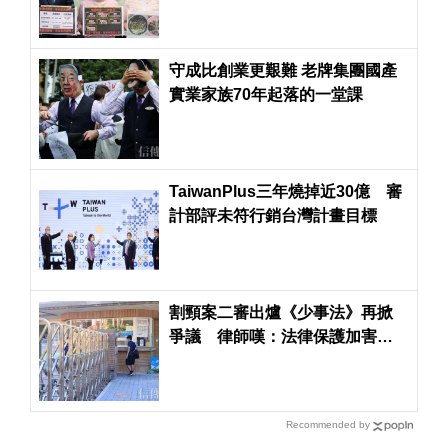
守成比創業更艱難 老牌集團國產
實業家族70年起落的一堂課
TaiwanPlus三年燒掉近30億 審
計部評未符行銷台灣計畫目標
割頸案二審出爐《少事法》再掀
爭議 律師嘆：法律保護加害者...
被害人受創卻無法被看見
Recommended by