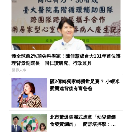
獲全球前2%頂尖科學家！陳佳慧成台大131年首位護
理背景副院長 同仁讚研究、行政兼具
醫界人事
砸2億轉獨家轉播世足賽？ 小蝦米
愛爾達背後有富爸爸
北市驚爆集團式虐童「幼兒遭餵
食發黃爛肉」 簡舒培抨擊：蔣
萬安市府竟輕輕放下