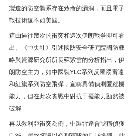
製造的防空體系存在致命的漏洞，而且電子
戰技術遠不如美國。
這由過往幾次的衝突和這次伊朗戰爭即可看
出。《中央社》引述國防安全研究院國防戰
略與資源研究所所長蘇紫雲的分析指出，伊
朗防空主力，如中國製YLC系列反匿蹤雷達
和紅旗系列防空飛彈，宣稱具備偵測匿蹤機
能力，但在此次實戰中對抗干擾能力顯然被
破解。
再以敘利亞衝突為例，中製雷達曾號稱偵獲
F-35，最終卻遭以色列軍隊的F-16摧毀。此