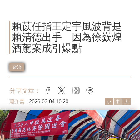
賴苡任指王定宇風波背是
賴清德出手 因為徐嶔煌
酒駕案成引爆點
政治
分享文章：
facebook
twitter
instagram
line
蕭介雲
2026-03-04 10:20
小
中
大