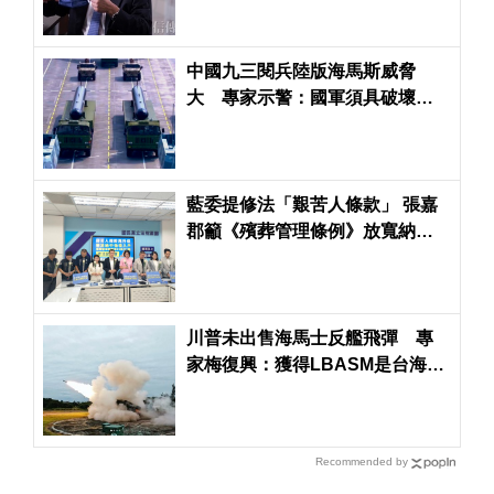
中國九三閱兵陸版海馬斯威脅
大 專家示警：國軍須具破壞衛
星導航能力
藍委提修法「艱苦人條款」 張嘉
郡籲《殯葬管理條例》放寬納中
低收入戶
川普未出售海馬士反艦飛彈 專
家梅復興：獲得LBASM是台海最
正確運用方式
Recommended by