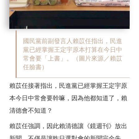
國民黨前副發言人賴苡任指出，民進
黨已經掌握王定宇原本打算在今日中
常會要「上書」。（圖片來源／賴苡
任臉書）
賴苡任接著指出，民進黨已經掌握王定宇原
本今日中常會要幹嘛，因為他都知道了，賴
清德會不知道？
賴苡任強調，因此賴清德讓《鏡週刊》放出
新聞，不僅是讓昨日選對會的新聞完全失