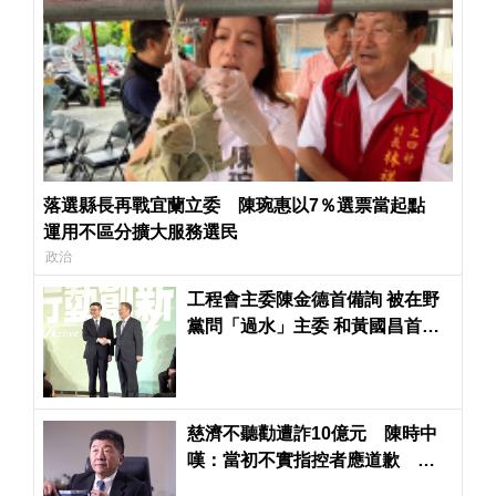
落選縣長再戰宜蘭立委 陳琬惠以7％選票當起點
運用不區分擴大服務選民
政治
工程會主委陳金德首備詢 被在野
黨問「過水」主委 和黃國昌首過
招和平收場
慈濟不聽勸遭詐10億元 陳時中
嘆：當初不實指控者應道歉 綠
轟藍「詐團共犯」