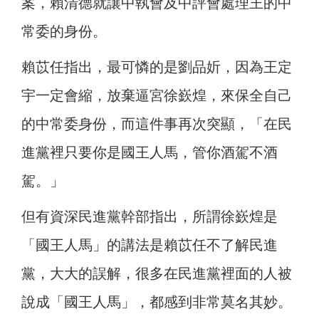
案，賴清德就讓中執會及中評會處理王的中
常委的身份。
賴苡任指出，最可憐的是劉品妡，因為王定
宇一定會縮，放棄逼宮徐嶔煌，來保全自己
的中常委身份，而這件事再次突顯，「在民
進黨裡只要你是國王人馬，管你酒駕不酒
駕。」
但有資深民進黨幹部指出，所謂徐嶔煌是
「國王人馬」的講法是賴苡任不了解民進
黨，大大的誤解，很多在民進黨裡面的人被
說成「國王人馬」，都感到非常莫名其妙
。