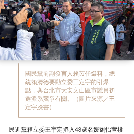
國民黨前副發言人賴苡任爆料，總
統賴清德要動立委王定宇的引爆
點，與台北市大安文山區市議員初
選派系競爭有關。（圖片來源／王
定宇臉書）
民進黨籍立委王宇定捲入43歲名媛劉怡萱桃