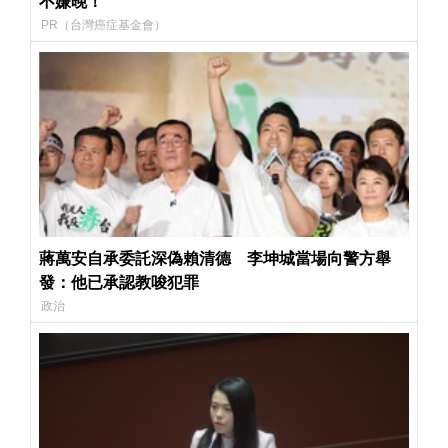
不嫌晚！
PR（台灣癌症基金會）
蔣萬安自承委託深偽賴清德 李坤城當場向警方舉
發：他已承認教唆犯罪
政治