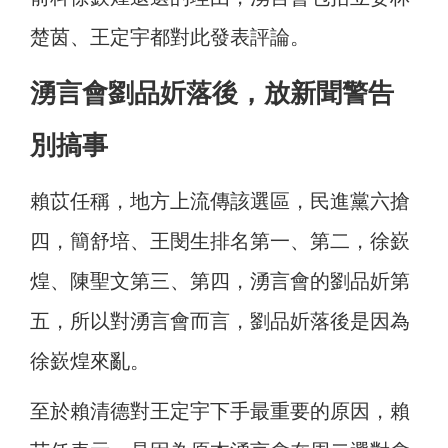
楚茵、王定宇都對此發表評論。
湧言會劉品妡落後，放新聞警告
別搞事
賴苡任稱，地方上流傳該選區，民進黨六搶
四，簡舒培、王閔生排名第一、第二，徐嶔
煌、陳聖文第三、第四，湧言會的劉品妡第
五，所以對湧言會而言，劉品妡落後是因為
徐嶔煌來亂。
至於賴清德對王定宇下手最重要的原因，賴