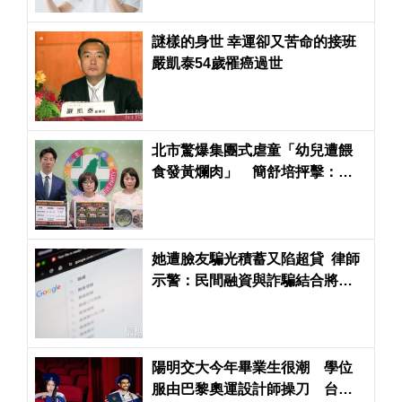
謎樣的身世 幸運卻又苦命的接班
嚴凱泰54歲罹癌過世
北市驚爆集團式虐童「幼兒遭餵
食發黃爛肉」 簡舒培抨擊：蔣
萬安市府竟輕輕放下
她遭臉友騙光積蓄又陷超貸 律師
示警：民間融資與詐騙結合將會
衍生更大社會問題
陽明交大今年畢業生很潮 學位
服由巴黎奧運設計師操刀 台大