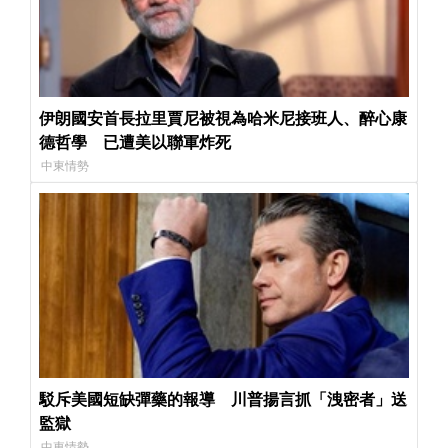
伊朗國安首長拉里賈尼被視為哈米尼接班人、醉心康
德哲學 已遭美以聯軍炸死
中東情勢
駁斥美國短缺彈藥的報導 川普揚言抓「洩密者」送
監獄
中東情勢