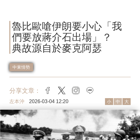
魯比歐嗆伊朗要小心「我
們要放蔣介石出場」？
典故源自於麥克阿瑟
中東情勢
分享文章：
facebook
twitter
instagram
line
左本沖
2026-03-04 12:20
小
中
大