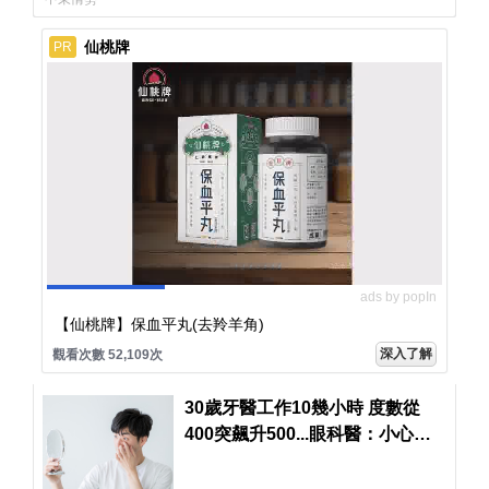
仙桃牌
PR
ads by popIn
【仙桃牌】保血平丸(去羚羊角)
深入了解
觀看次數 52,109次
30歲牙醫工作10幾小時 度數從
400突飆升500...眼科醫：小心近
視帶來的眼睛併發症