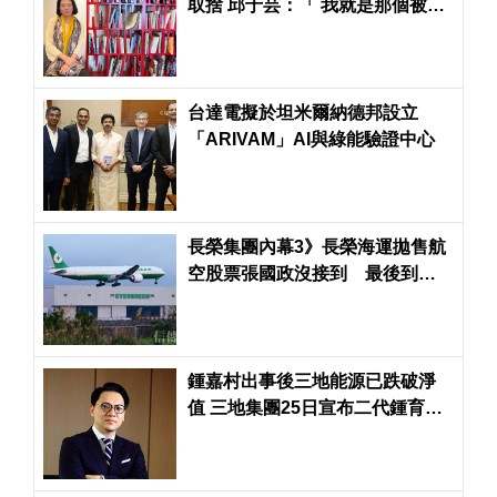
取捨 邱于芸：「 我就是那個被捨
棄的東西...」
台達電擬於坦米爾納德邦設立
「ARIVAM」AI與綠能驗證中心
長榮集團內幕3》長榮海運拋售航
空股票張國政沒接到 最後到誰
手上了？答案令人大吃一驚
鍾嘉村出事後三地能源已跌破淨
值 三地集團25日宣布二代鍾育霖
正式接棒