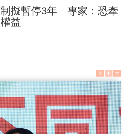
制擬暫停3年 專家：恐牽
藥權益
小
中
大