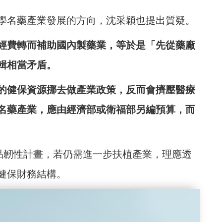
學名藥產業發展的方向，沈采穎也提出質疑。
經費轉而補助國內製藥業，等於是「先從藥廠
輯相當矛盾。
的健保資源挪去做產業政策，反而會擠壓醫療
名藥產業，應由經濟部或衛福部另編預算，而
藥品韌性計畫，若仍需進一步扶植產業，理應透
健保財務結構。