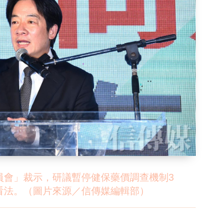
員會」裁示，研議暫停健保藥價調查機制3
看法。（圖片來源／信傳媒編輯部）