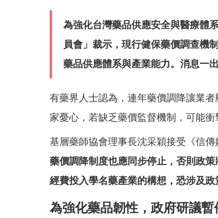
為強化台灣藥品供應安全與醫療體系
員會」裁示，現行健保藥價調查機
藥品供應體系與產業能力。消息一
有藥界人士認為，連年藥價調降讓業者
家憂心，若缺乏藥價監督機制，可能衝
基層藥師協會理事長沈采穎接受《信傳
藥價調降制度也應同步停止，否則政策
經費投入學名藥產業的構想，恐涉及政
為強化藥品韌性，政府研議暫