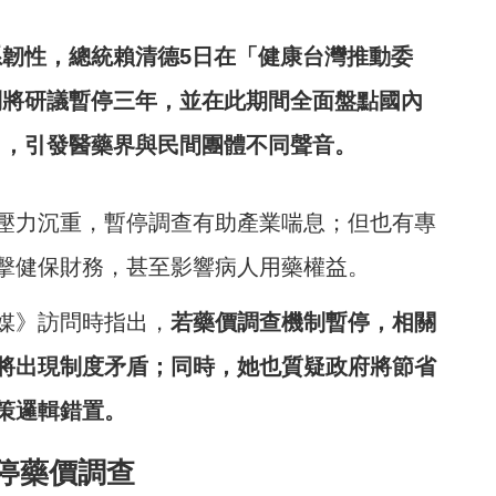
韌性，總統賴清德5日在「健康台灣推動委
制將研議暫停三年，並在此期間全面盤點國內
出，引發醫藥界與民間團體不同聲音。
壓力沉重，暫停調查有助產業喘息；但也有專
擊健保財務，甚至影響病人用藥權益。
媒》訪問時指出，
若藥價調查機制暫停，相關
將出現制度矛盾；同時，她也質疑政府將節省
策邏輯錯置。
停藥價調查