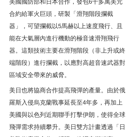
美國國防部和日本合作，發包6千多萬美元
合約給軍火巨頭，研製「滑翔階段攔截
器」，可望攔截以5馬赫以上速度飛行、且
能在大氣層內進行機動的極音速滑翔飛行
器。這類技術主要在滑翔階段（非上升或終
端階段）進行攔截，以應對高超音速武器對
區域安全帶來的威脅。
美日也將協商合作提高飛彈的產量。由於俄
羅斯入侵烏克蘭戰事延長至4年多，再加上
美國與以色列近期聯手打擊伊朗，使得全球
飛彈需求持續攀升。美日雙方計畫透過「日