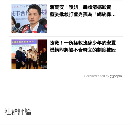
蔣萬安「護姐」轟賴清德卸責
藍委批賴打盧秀燕為「總統保位
戰」
搶救！一所拯救邊緣少年的安置
機構即將被不合時宜的制度摧毀
Recommended by
社群評論