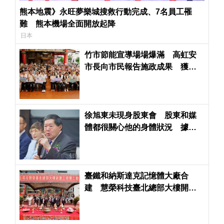
熊本地震》永旺夢樂城搜救行動完成、7名員工罹
難 熊本機場全面開放起降
日本
竹市節能宣導場場爆滿 高虹安
市長向市民報告施政成果 獲熱
烈歡迎
徐旭東未現身股東會 股東和媒
體都很關心他的身體狀況 據傳2
個月前他有現身遠企大樓
臺鐵和納斯達克記憶體大廠合
建 慧榮科技臺北總部大樓開工
動土