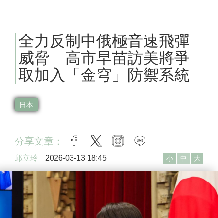
全力反制中俄極音速飛彈
威脅 高市早苗訪美將爭
取加入「金穹」防禦系統
日本
分享文章：
facebook
twitter
instagram
line
邱立玲
2026-03-13 18:45
小
中
大