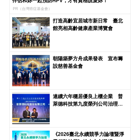
伴侶和妳一起預防HPV，才有資格說愛妳！
PR（台灣癌症基金會）
打造高齡宜居城市新日常 臺北
館亮相高齡健康產業博覽會
朝陽築夢方舟成果發表 宣布籌
設慈善基金會
連續六年穩居優良上櫃企業 普
萊德科技第九度榮列公司治理評
鑑前5%
《2026臺北永續競爭力論壇暨淨