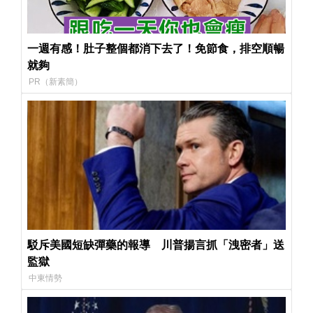
一週有感！肚子整個都消下去了！免節食，排空順暢
就夠
PR（新素簡）
駁斥美國短缺彈藥的報導 川普揚言抓「洩密者」送
監獄
中東情勢