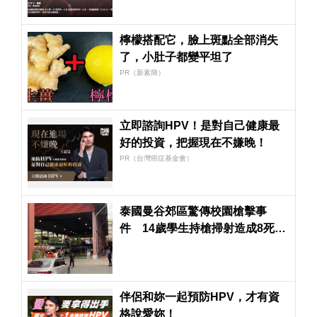
檸檬搭配它，臉上斑點全部消失
了，小肚子都變平坦了
PR（新素簡）
立即諮詢HPV！是對自己健康最
好的投資，把握現在不嫌晚！
PR（台灣癌症基金會）
泰國曼谷郊區驚傳校園槍擊事
件 14歲學生持槍掃射造成8死、
22傷
伴侶和妳一起預防HPV，才有資
格說愛妳！