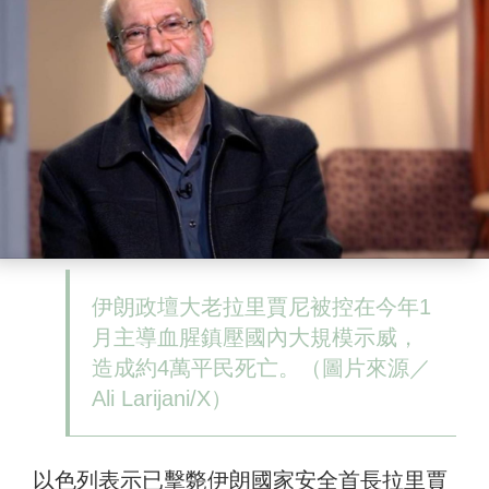
伊朗政壇大老拉里賈尼被控在今年1
月主導血腥鎮壓國內大規模示威，
造成約4萬平民死亡。（圖片來源／
Ali Larijani/X）
以色列表示已擊斃伊朗國家安全首長拉里賈