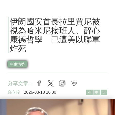
伊朗國安首長拉里賈尼被
視為哈米尼接班人、醉心
康德哲學 已遭美以聯軍
炸死
中東情勢
分享文章：
facebook
twitter
instagram
line
邱立玲
2026-03-18 10:30
小
中
大