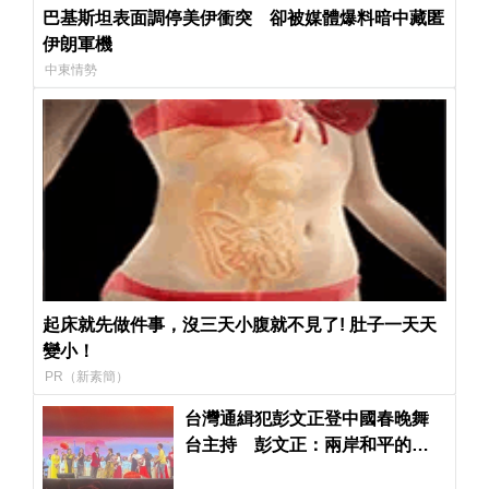
巴基斯坦表面調停美伊衝突 卻被媒體爆料暗中藏匿
伊朗軍機
中東情勢
起床就先做件事，沒三天小腹就不見了! 肚子一天天
變小！
PR（新素簡）
台灣通緝犯彭文正登中國春晚舞
台主持 彭文正：兩岸和平的一
大步