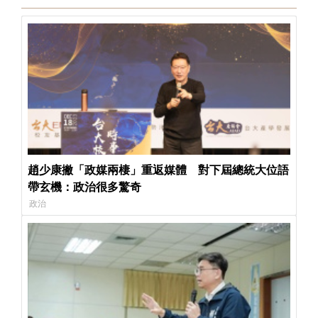
趙少康撇「政媒兩棲」重返媒體 對下屆總統大位語
帶玄機：政治很多驚奇
政治