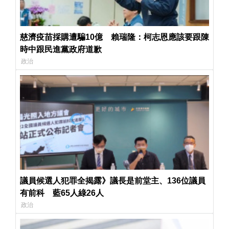
慈濟疫苗採購遭騙10億 賴瑞隆：柯志恩應該要跟陳
時中跟民進黨政府道歉
政治
議員候選人犯罪全揭露》議長是前堂主、136位議員
有前科 藍65人綠26人
政治