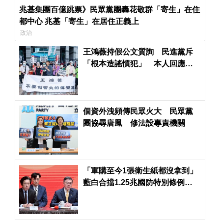
兆基集團百億跳票》民眾黨團轟花敬群「寄生」在住
都中心 兆基「寄生」在居住正義上
政治
王鴻薇持假公文質詢 民進黨斥
「根本造謠慣犯」 本人回應：
立委職責所在
個資外洩頻傳民眾火大 民眾黨
團協尋唐鳳 修法設專責機關
「軍購至今1張衛生紙都沒拿到」
藍白合擋1.25兆國防特別條例暫
緩列案 綠反批：回頭上岸