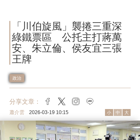
「川伯旋風」襲捲三重深
綠鐵票區 公托主打蔣萬
安、朱立倫、侯友宜三張
王牌
政治
分享文章：
facebook
twitter
instagram
line
蕭介雲
2026-03-19 10:15
小
中
大