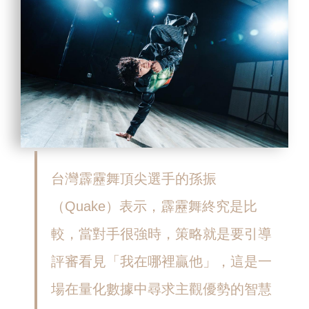
台灣霹靂舞頂尖選手的孫振
（Quake）表示，霹靂舞終究是比
較，當對手很強時，策略就是要引導
評審看見「我在哪裡贏他」，這是一
場在量化數據中尋求主觀優勢的智慧