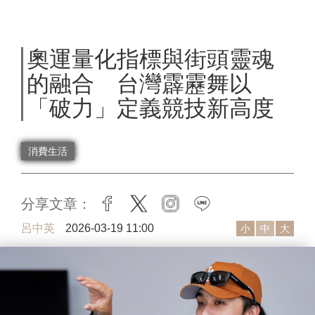
奧運量化指標與街頭靈魂
的融合 台灣霹靂舞以
「破力」定義競技新高度
消費生活
分享文章：
facebook
twitter
instagram
line
呂中英
2026-03-19 11:00
小
中
大