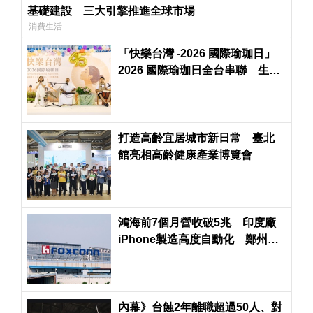
基礎建設 三大引擎推進全球市場
消費生活
「快樂台灣 -2026 國際瑜珈日」
2026 國際瑜珈日全台串聯 生活
的藝術與全民一起深呼吸
打造高齡宜居城市新日常 臺北
館亮相高齡健康產業博覽會
鴻海前7個月營收破5兆 印度廠
iPhone製造高度自動化 鄭州生
產線大量減少
內幕》台蝕2年離職超過50人、對