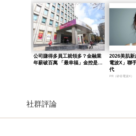
公司賺得多員工就領多？金融業
2026美肌
年薪破百萬 「最幸福」金控是…
電波X」聯
代
PR（矽谷電波X）
社群評論