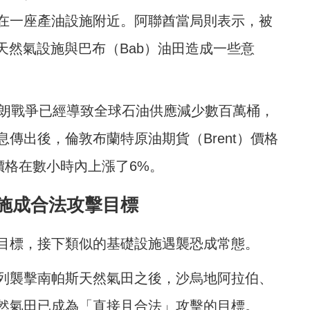
在一座產油設施附近。阿聯酋當局則表示，被
）天然氣設施與巴布（Bab）油田造成一些意
伊朗戰爭已經導致全球石油供應減少數百萬桶，
傳出後，倫敦布蘭特原油期貨（Brent）價格
價格在數小時內上漲了6%。
施成合法攻擊目標
目標，接下類似的基礎設施遇襲恐成常態。
列襲擊南帕斯天然氣田之後，沙烏地阿拉伯、
然氣田已成為「直接且合法」攻擊的目標。