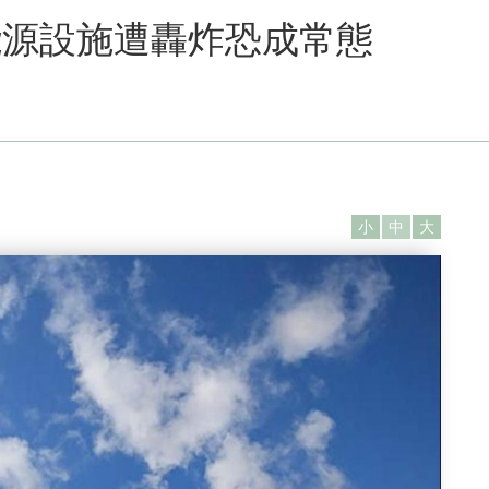
能源設施遭轟炸恐成常態
小
中
大