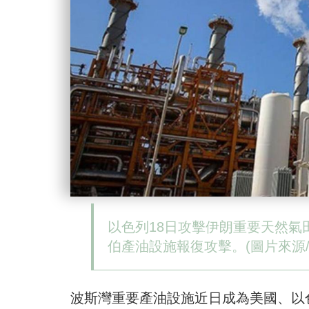
以色列18日攻擊伊朗重要天然
伯產油設施報復攻擊。(圖片來源/
波斯灣重要產油設施近日成為美國、以