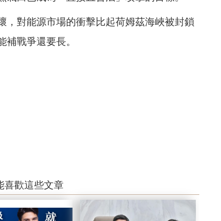
壞，對能源市場的衝擊比起荷姆茲海峽被封鎖
能補戰爭還要長。
能喜歡這些文章