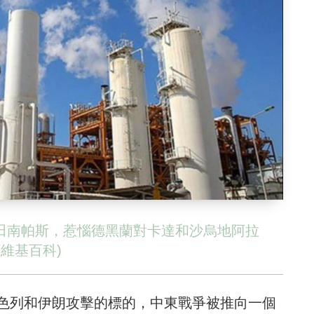
氣田南帕斯，惹惱德黑蘭對卡達和沙烏地阿拉
維基百科)
色列和伊朗攻擊的標的，中東戰爭被推向一個