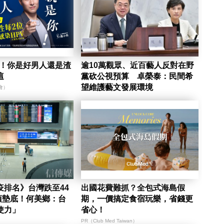
陷！你是好男人還是渣
逾10萬觀眾、近百藝人反對在野
這
黨砍公視預算 卓榮泰：民間希
望維護藝文發展環境
會）
疫排名》台灣跌至44
出國花費難抓？全包式海島假
一項墊底！何美鄉：台
期，一價搞定食宿玩樂，省錢更
使力」
省心！
PR（Club Med Taiwan）