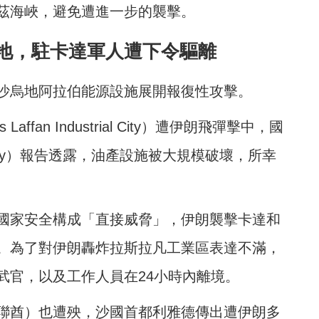
茲海峽，避免遭進一步的襲擊。
地，駐卡達軍人遭下令驅離
沙烏地阿拉伯能源設施展開報復性攻擊。
an Industrial City）遭伊朗飛彈擊中，國
ergy）報告透露，油產設施被大規模破壞，所幸
國家安全構成「直接威脅」，伊朗襲擊卡達和
。為了對伊朗轟炸拉斯拉凡工業區表達不滿，
武官，以及工作人員在24小時內離境。
聯酋）也遭殃，沙國首都利雅德傳出遭伊朗多