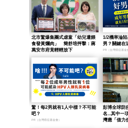
北市驚爆集團式虐童「幼兒遭餵
1/2機率淪
食發黃爛肉」 簡舒培抨擊：蔣
男？關鍵在
萬安市府竟輕輕放下
PR（台灣癌症基金
驚！每2男就有1人中標？不可能
彭博全球防
吧？
名...其中
灣應「借力
PR（台灣癌症基金會）