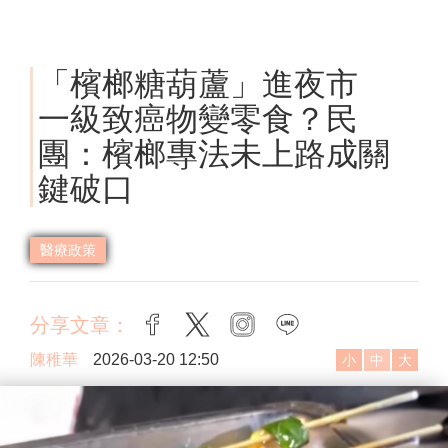
「檳榔糖葫蘆」進夜市
一級致癌物變零食？民
團：檳榔專法未上路成關
鍵破口
醫療政策
分享文章：
facebook
twitter
instagram
line
陳稚華
2026-03-20 12:50
小
中
大