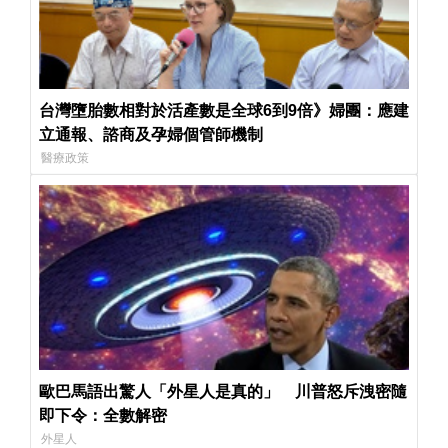
台灣墮胎數相對於活產數是全球6到9倍》婦團：應建
立通報、諮商及孕婦個管師機制
醫療政策
歐巴馬語出驚人「外星人是真的」 川普怒斥洩密隨
即下令：全數解密
外星人