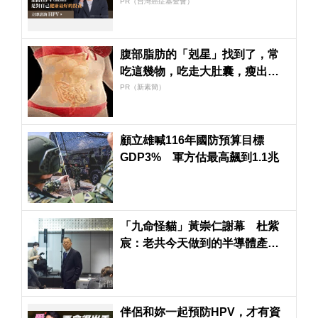
PR（台灣癌症基金會）
腹部脂肪的「剋星」找到了，常
吃這幾物，吃走大肚囊，瘦出小
蠻腰
PR（新素簡）
顧立雄喊116年國防預算目標
GDP3% 軍方估最高飆到1.1兆
「九命怪貓」黃崇仁謝幕 杜紫
宸：老共今天做到的半導體產
業，他是重要的功臣
伴侶和妳一起預防HPV，才有資