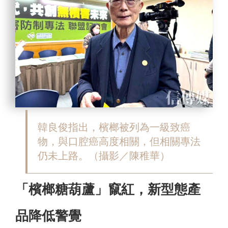
韓良俊指出，
檳榔被列為一級致癌
物，與口腔癌高度相關，但相關專法
仍未上路。（攝影／陳稚華）
「檳榔糖葫蘆」竄紅，新型態產
品降低警覺