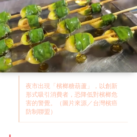
夜市出現「檳榔糖葫蘆」，以創新
形式吸引消費者，恐降低對檳榔危
害的警覺。（圖片來源／台灣檳癌
防制聯盟）