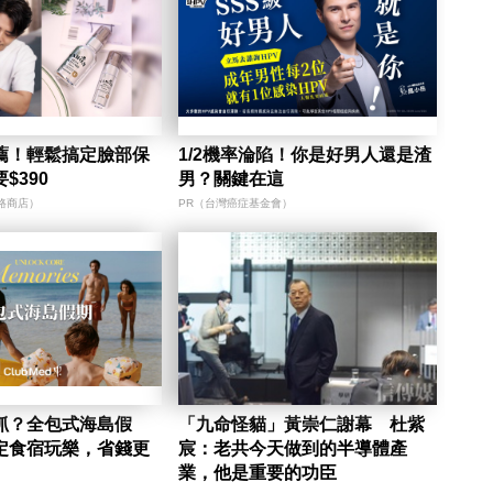
薦！輕鬆搞定臉部保
1/2機率淪陷！你是好男人還是渣
$390
男？關鍵在這
路商店）
PR（台灣癌症基金會）
抓？全包式海島假
「九命怪貓」黃崇仁謝幕 杜紫
定食宿玩樂，省錢更
宸：老共今天做到的半導體產
業，他是重要的功臣