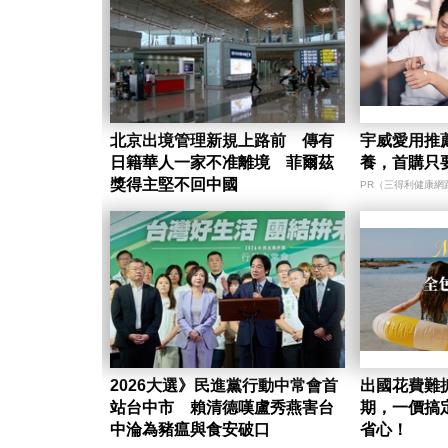
北京出境管理新規上路前 傳有
宇威愛用推
日籍華人一家不准離境 菲爾茲
養，首購只要
獎得主堅不回中國
PR（三得利健康網
2026大選》民進黨行動中常會首
出國花費難
站台中市 賴清德嘆盧秀燕害台
期，一價搞
中淪為豬瘟與食安破口
省心！