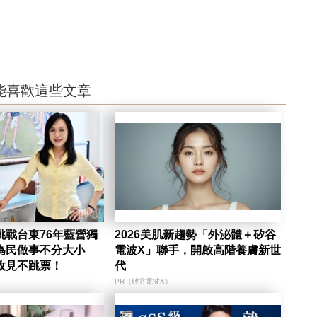
能喜歡這些文章
挑戰台東76年藍營獨
2026美肌新趨勢「外泌體＋矽谷
為民做事不分大小
電波X」聯手，開啟高階養膚新世
政見不跳票！
代
PR（矽谷電波X）