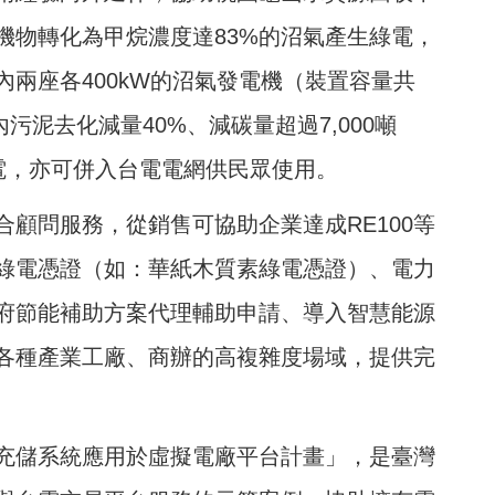
機物轉化為甲烷濃度達83%的沼氣產生綠電，
兩座各400kW的沼氣發電機（裝置容量共
內污泥去化減量40%、減碳量超過7,000噸
電，亦可併入台電電網供民眾使用。
顧問服務，從銷售可協助企業達成RE100等
綠電憑證（如：華紙木質素綠電憑證）、電力
府節能補助方案代理輔助申請、導入智慧能源
各種產業工廠、商辦的高複雜度場域，提供完
充儲系統應用於虛擬電廠平台計畫」，是臺灣