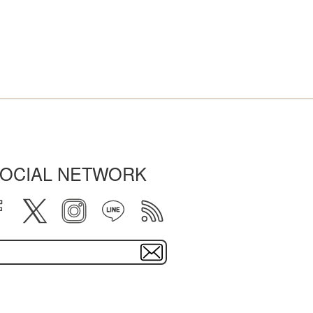
OCIAL NETWORK
facebook
twitter
instagram
line
rss