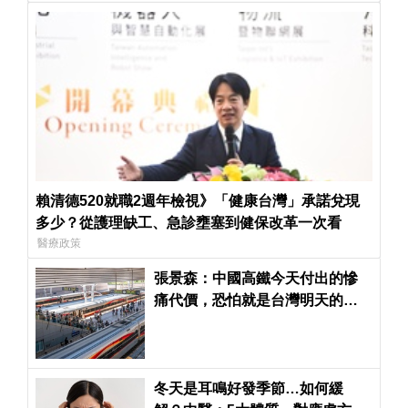
賴清德520就職2週年檢視》「健康台灣」承諾兌現
多少？從護理缺工、急診壅塞到健保改革一次看
醫療政策
張景森：中國高鐵今天付出的慘
痛代價，恐怕就是台灣明天的昂
貴學費
冬天是耳鳴好發季節…如何緩