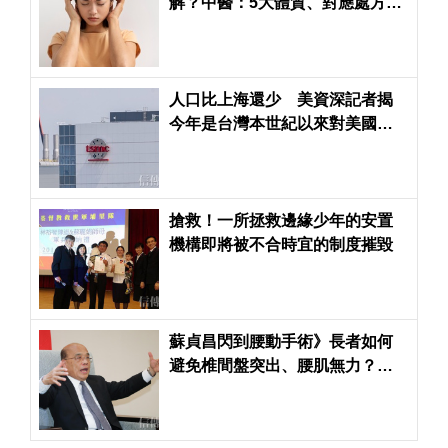
解？中醫：5大體質、對應處方一
次看懂
人口比上海還少 美資深記者揭
今年是台灣本世紀以來對美國出
口首次超越中國
搶救！一所拯救邊緣少年的安置
機構即將被不合時宜的制度摧毀
蘇貞昌閃到腰動手術》長者如何
避免椎間盤突出、腰肌無力？北
榮脊椎外科主任解析