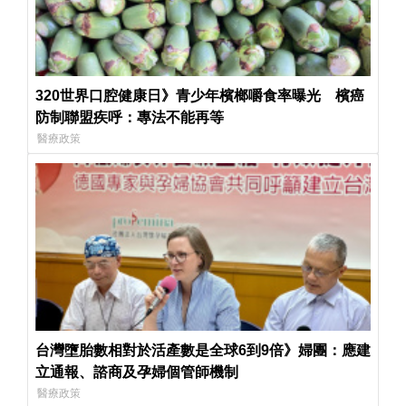
320世界口腔健康日》青少年檳榔嚼食率曝光 檳癌
防制聯盟疾呼：專法不能再等
醫療政策
台灣墮胎數相對於活產數是全球6到9倍》婦團：應建
立通報、諮商及孕婦個管師機制
醫療政策