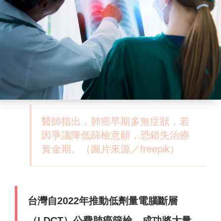
醫師指出，肺癌早期多無症狀，若
因爭議降低篩檢意願，恐錯失治療
黃金期。（圖片來源／freepik）
台灣自2022年推動低劑量電腦斷層
（LDCT）公費肺癌篩檢，成功將大量