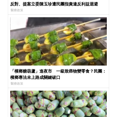
反對、提案立委陳玉珍遭民團指責違反利益迴避
醫療政策
「檳榔糖葫蘆」進夜市 一級致癌物變零食？民團：
檳榔專法未上路成關鍵破口
醫療政策