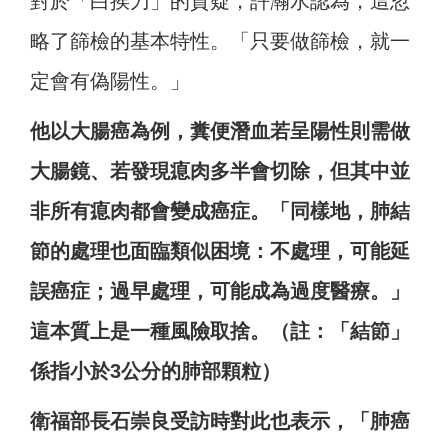
對於「白挨刀」的質疑，許瀚水認為，這忽
略了篩檢的基本特性。「只要做篩檢，就一
定會有偽陽性。」
他以大腸癌為例，糞便潛血若呈陽性則需做
大腸鏡、若發現瘜肉多半會切除，但其中並
非所有瘜肉都會變成癌症。「同樣地，肺結
節的處理也面臨類似困境：不處理，可能延
誤癌症；過早處理，可能成為過度醫療。」
這本質上是一種風險取捨。（註：「結節」
係指小於3公分的肺部顆粒）
衛福部長石崇良受訪時對此也表示，「肺癌