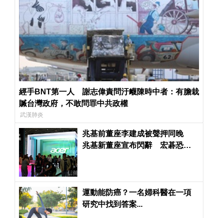
經手BNT第一人 謝志偉責問汙衊陳時中者：有膽栽
贓台灣政府，不敢問罪中共政權
武漢肺炎
兆基前董座李建成被聲押同晚
兆基新董座宣布閃辭 宏碁恐得
派律師進駐了
運動能防癌？一名婦科醫在一項
研究中找到答案...