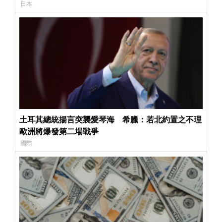
日本
土耳其總統揚言突襲愛琴海 希臘：若北約置之不理
歐洲將爆發第二場戰爭
國際