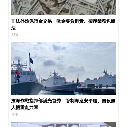
非法外匯保證金交易 吸金要負刑責、招攬業務也觸
法
期貨
濱海作戰指揮部漢光首秀 管制海巡安平艦、自殺無
人機重創共軍
軍事