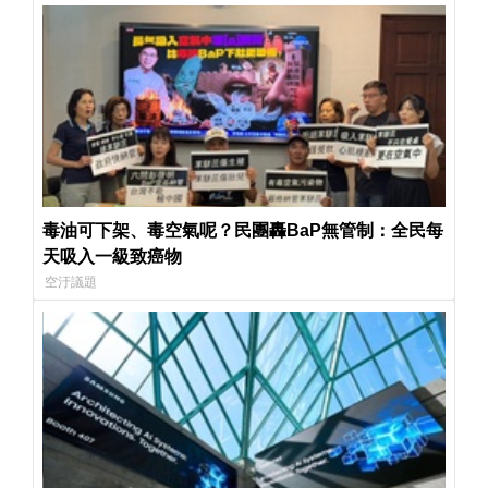
毒油可下架、毒空氣呢？民團轟BaP無管制：全民每
天吸入一級致癌物
空汙議題