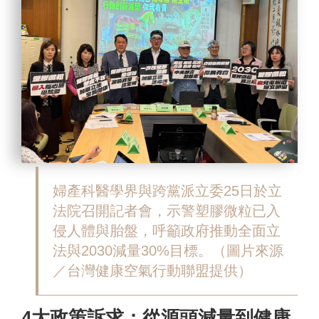
婦產科醫學界與跨黨派立委25日於立
法院召開記者會，示警塑膠微粒已入
侵人體與胎盤，呼籲政府推動全面立
法與2030減量30%目標。（圖片來源
／台灣健康空氣行動聯盟提供）
4大政策訴求：從源頭減量到健康