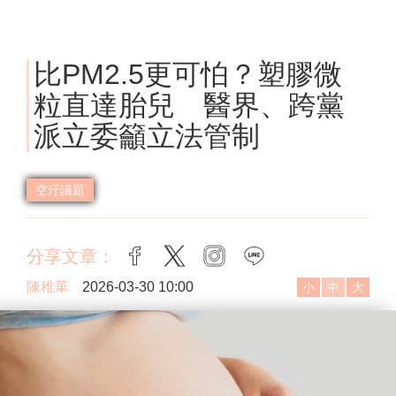
比PM2.5更可怕？塑膠微
粒直達胎兒 醫界、跨黨
派立委籲立法管制
空汙議題
分享文章：
facebook
twitter
instagram
line
陳稚華
2026-03-30 10:00
小
中
大