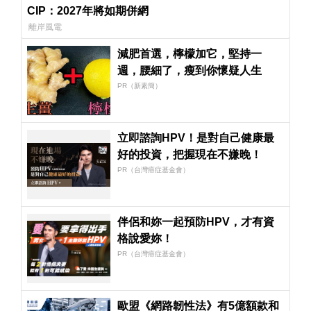
CIP：2027年將如期併網
離岸風電
減肥首選，檸檬加它，堅持一
週，腰細了，瘦到你懷疑人生
PR（新素簡）
立即諮詢HPV！是對自己健康最
好的投資，把握現在不嫌晚！
PR（台灣癌症基金會）
伴侶和妳一起預防HPV，才有資
格說愛妳！
PR（台灣癌症基金會）
歐盟《網路韌性法》有5億額款和