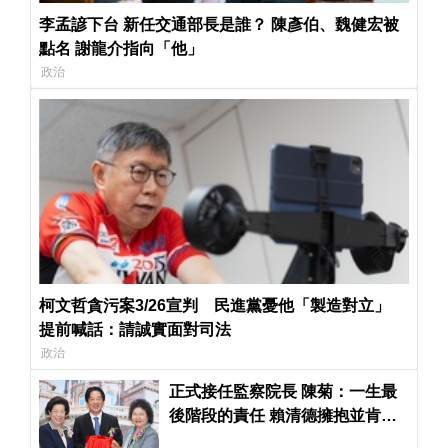
李孟諺下台 新任交通部長是誰？ 陳彥伯、魏健宏被
點名 謝龍介指向「他」
政治
柯文哲貪污案3/26宣判 民進黨憂他「製造對立」
提前喊話：請誠實面對司法
政治
正式接任監察院長 陳菊：一生最
後階段的責任 賴清德擁抱並肯定
她的貢獻