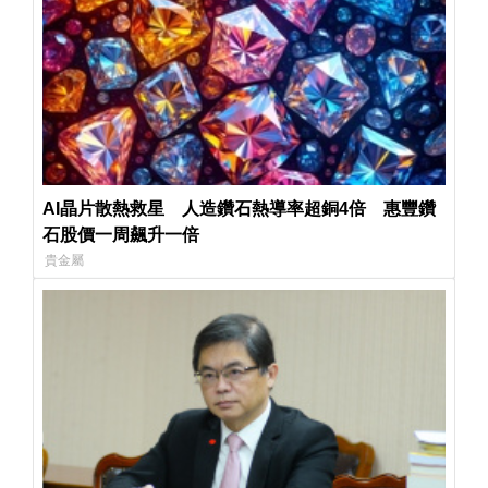
AI晶片散熱救星 人造鑽石熱導率超銅4倍 惠豐鑽
石股價一周飆升一倍
貴金屬