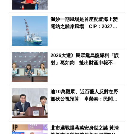
渢妙一期風場是首座配置海上變
電站之離岸風場 CIP：2027年
將如期併網
2026大選》民眾黨烏龍爆料「誤
射」葛如鈞 扯出財產申報不實
案外案
逾10萬觀眾、近百藝人反對在野
黨砍公視預算 卓榮泰：民間希
望維護藝文發展環境
北市選戰爆蔣萬安身世之謎 黃清