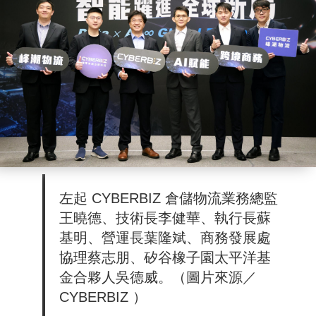
左起 CYBERBIZ 倉儲物流業務總監
王曉德、技術長李健華、執行長蘇
基明、營運長葉隆斌、商務發展處
協理蔡志朋、矽谷橡子園太平洋基
金合夥人吳德威。（圖片來源／
CYBERBIZ ）