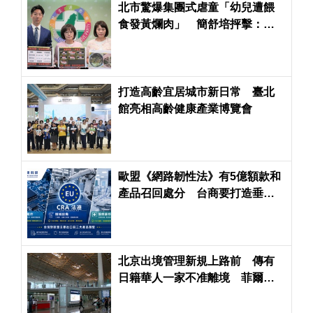
北市驚爆集團式虐童「幼兒遭餵
食發黃爛肉」 簡舒培抨擊：蔣
萬安市府竟輕輕放下
打造高齡宜居城市新日常 臺北
館亮相高齡健康產業博覽會
歐盟《網路韌性法》有5億額款和
產品召回處分 台商要打造垂直
整合法遵力避風險
北京出境管理新規上路前 傳有
日籍華人一家不准離境 菲爾茲
獎得主堅不回中國