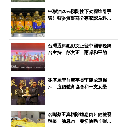
中聯油20%預防性下架標準引爭
議》藍委質疑部分專家認為科學
依據不足
台灣通緝犯彭文正登中國春晚舞
台主持 彭文正：兩岸和平的一
大步
兆基屋管前董事長李建成遭聲
押 這個體育協會和一支女壘隊
也受到波及
名嘴蔡玉真切除膽息肉》健檢發
現長「膽息肉」要切除嗎？醫：4