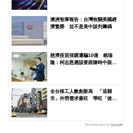
澳洲智庫報告：台灣攸關美國經
濟繁榮 並不是美中談判籌碼
慈濟疫苗採購遭騙10億 賴瑞
隆：柯志恩應該要跟陳時中跟民
進黨政府道歉
全台移工人數創新高 「這縣
市」外勞需求最旺 帶旺「後站
店面商機」
Recommended by