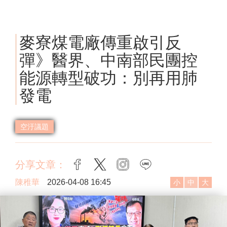
麥寮煤電廠傳重啟引反
彈》醫界、中南部民團控
能源轉型破功：別再用肺
發電
空汙議題
分享文章：
facebook
twitter
instagram
line
陳稚華
2026-04-08 16:45
小
中
大