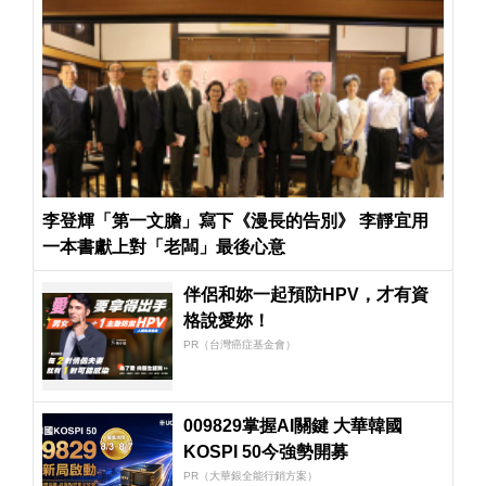
李登輝「第一文膽」寫下《漫長的告別》 李靜宜用
一本書獻上對「老闆」最後心意
伴侶和妳一起預防HPV，才有資
格說愛妳！
PR（台灣癌症基金會）
009829掌握AI關鍵 大華韓國
KOSPI 50今強勢開募
PR（大華銀全能行銷方案）