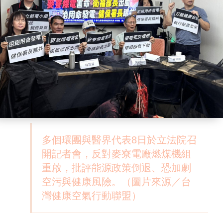
多個環團與醫界代表8日於立法院召
開記者會，反對麥寮電廠燃煤機組
重啟，批評能源政策倒退、恐加劇
空污與健康風險。（圖片來源／台
灣健康空氣行動聯盟）