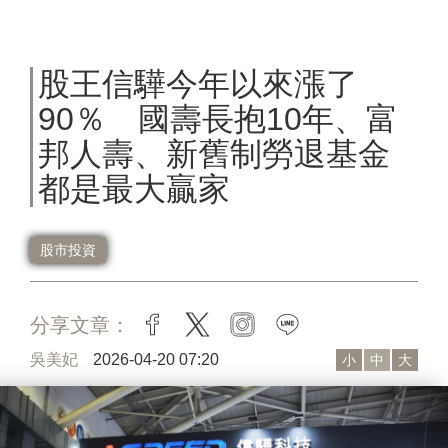
股王信驊今年以來漲了
90％ 國壽長抱10年、富
邦人壽、新舊制勞退基金
都是最大贏家
股市投資
分享文章：
facebook
twitter
instagram
line
吳美妃
2026-04-20 07:20
小
中
大