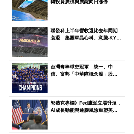
轉投資廣積與廣錠同日漲停
聯發科上半年營收還比去年同期
衰退 集團軍晶心科、意騰-KY年
增率超過60％
台灣奪棒球史冠軍 統一、中
信、富邦「中華隊概念股」股價
紅通通
郭恭克專欄》Fed鷹派立場升溫，
AI成長動能與通膨風險重塑美、
台股投資策略