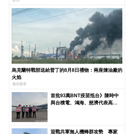
政治
烏克蘭特戰部送給普丁的8月8日禮物：兩座煉油廠的
火焰
俄烏戰爭
首批93萬BNT疫苗抵台》陳時中
與台積電、鴻海、慈濟代表高舉
「THANK YOU」親自接機
迎戰共軍無人機蜂群攻勢 專家