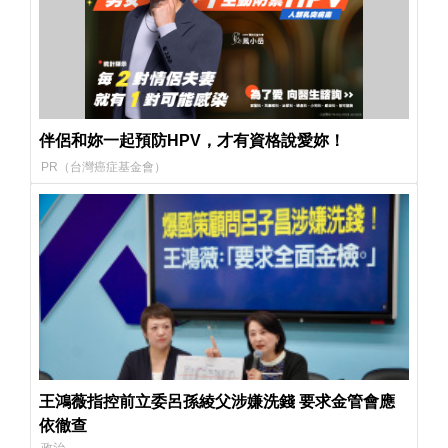
伴侶和妳一起預防HPV，才有資格說愛妳！
PR（台灣癌症基金會）
王鴻薇指控前立委呂孫綾父涉嫌洗錢 要求金管會應
依徹查