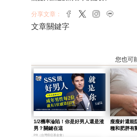
分享文章：
facebook
twitter
instagram
line
文章關鍵字
您也可
1/2機率淪陷！你是好男人還是渣
瘦瘦針還能
男？關鍵在這
種和肥胖有
PR（台灣癌症基金會）