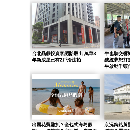
台北晶麒投資客認賠殺出 萬華3
牛也聽交響
年新成屋已有2戶淪法拍
總統夢想打
牛啟動千頭
出國花費難抓？全包式海島假
京沅鎢鈷黃