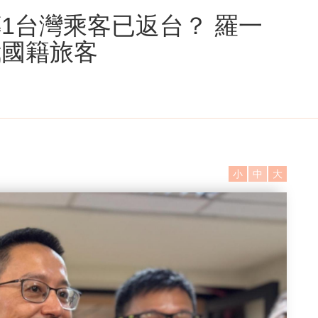
1台灣乘客已返台？ 羅一
我國籍旅客
小
中
大