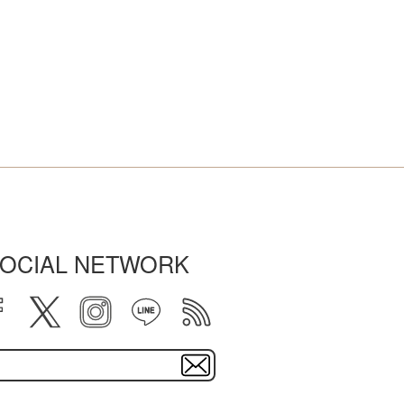
OCIAL NETWORK
facebook
twitter
instagram
line
rss