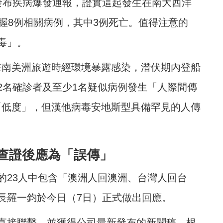
式發布疾病爆發通報，證實這起發生在南大西洋
握8例相關病例，其中3例死亡。值得注意的
毒」。
在南美洲旅遊時經環境暴露感染，潛伏期內登船
2名確診者及至少1名疑似病例發生「人際間傳
「低度」，但漢他病毒安地斯型具備罕見的人傳
查證後應為「誤傳」
的23人中包含「澳洲人回澳洲、台灣人回台
長羅一鈞於今日（7日）正式做出回應。
直接聯繫，並獲得公司最新發布的新聞稿。根