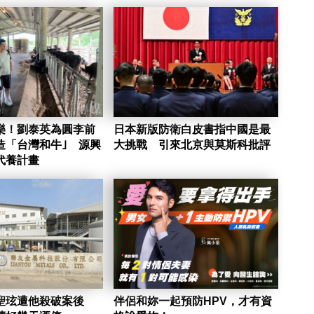
樂！劉泰英為圓李前
日本新版防衛白皮書指中國是最
造「台灣和牛｣ 源興
大挑戰 引來北京與莫斯科批評
代養計畫
聖玹遭他殺破案後
伴侶和妳一起預防HPV，才有資