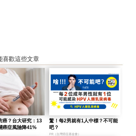
能喜歡這些文章
防癌？台大研究：13
驚！每2男就有1人中標？不可能
關癌症風險降41%
吧？
PR（台灣癌症基金會）