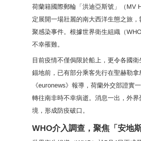
荷蘭籍國際郵輪「洪迪亞斯號」（MV Ho
定展開一場壯麗的南大西洋生態之旅，孰料
聚感染事件。根據世界衛生組織（WH
不幸罹難。
目前疫情不僅侷限於船上，更令各國衛
錨地前，已有部分乘客先行在聖赫勒拿島（S
《euronews》報導，荷蘭外交部證
轉往南非時不幸病逝。消息一出，外界
境，形成防疫破口。
WHO介入調查，
聚焦「安地