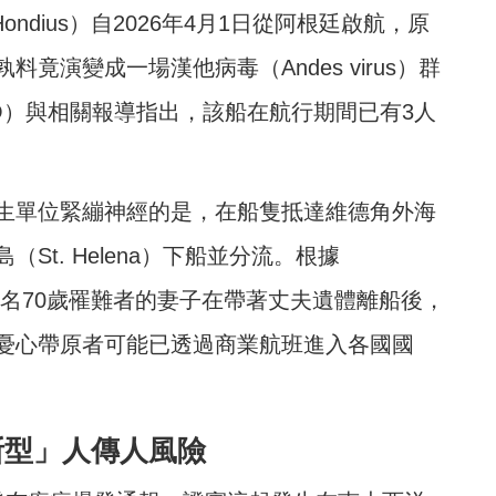
ndius）自2026年4月1日從阿根廷啟航，原
竟演變成一場漢他病毒（Andes virus）群
O）與相關報導指出，該船在航行期間已有3人
生單位緊繃神經的是，在船隻抵達維德角外海
t. Helena）下船並分流。根據
實一名70歲罹難者的妻子在帶著丈夫遺體離船後，
憂心帶原者可能已透過商業航班進入各國國
斯型」人傳人風險