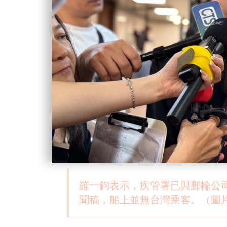
羅一鈞表示，疾管署已與郵輪公
聞稿，船上並無台灣乘客。（圖片