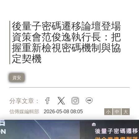
後量子密碼遷移論壇登場
資策會范俊逸執行長：把
握重新檢視密碼機制與協
定契機
資安
分享文章：
facebook
twitter
instagram
line
信傳媒編輯部
2026-05-08 08:05
小
中
大