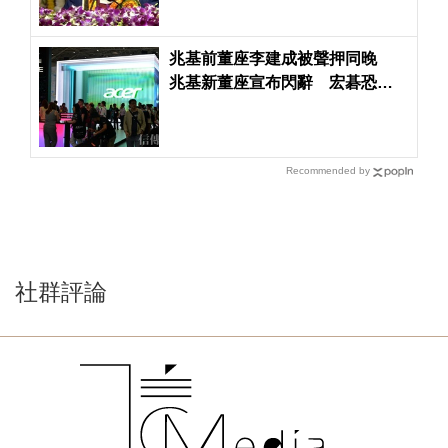
兆基前董座李建成被聲押同晚
兆基新董座宣布閃辭 宏碁恐得
派律師進駐了
Recommended by
社群評論