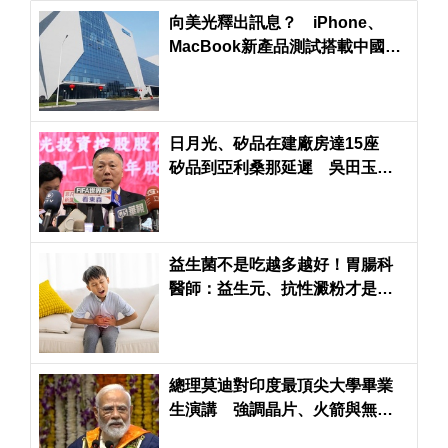
向美光釋出訊息？ iPhone、
MacBook新產品測試搭載中國製
記憶體
日月光、矽品在建廠房達15座
矽品到亞利桑那延遲 吳田玉對
台積電和Amkor合作「樂觀其
成」
益生菌不是吃越多越好！胃腸科
醫師：益生元、抗性澱粉才是腸
道好菌的「大餐」
總理莫迪對印度最頂尖大學畢業
生演講 強調晶片、火箭與無人
機與「進步印度」