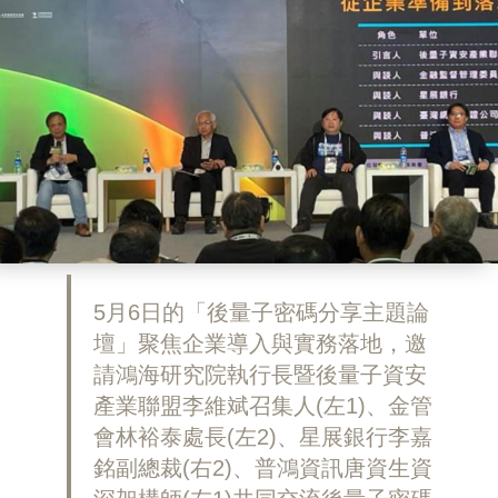
5月6日的「後量子密碼分享主題論
壇」聚焦企業導入與實務落地，邀
請鴻海研究院執行長暨後量子資安
產業聯盟李維斌召集人(左1)、金管
會林裕泰處長(左2)、星展銀行李嘉
銘副總裁(右2)、普鴻資訊唐資生資