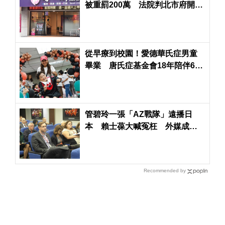
被重罰200萬 法院判北市府開罰
無效
從早療到校園！愛德華氏症男童
畢業 唐氏症基金會18年陪伴600
名孩子成長
管碧玲一張「AZ戰隊」遠播日
本 賴士葆大喊冤枉 外媒成藍
綠競爭新舞台
Recommended by