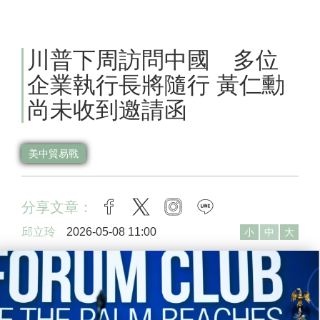
川普下周訪問中國 多位
企業執行長將隨行 黃仁勳
尚未收到邀請函
美中貿易戰
分享文章：
facebook
twitter
instagram
line
邱立玲
2026-05-08 11:00
小
中
大