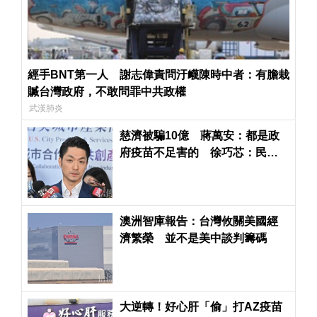
經手BNT第一人 謝志偉責問汙衊陳時中者：有膽栽
贓台灣政府，不敢問罪中共政權
武漢肺炎
慈濟被騙10億 蔣萬安：都是政
府疫苗不足害的 徐巧芯：民進
黨政府刻意阻擋民間採購
澳洲智庫報告：台灣攸關美國經
濟繁榮 並不是美中談判籌碼
大逆轉！好心肝「偷」打AZ疫苗