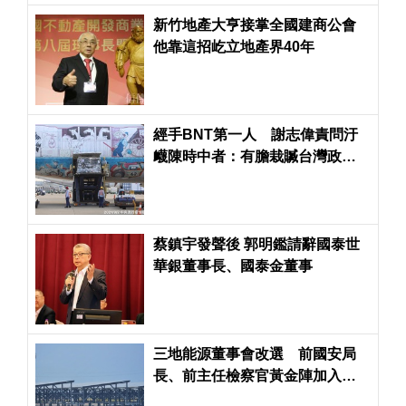
新竹地產大亨接掌全國建商公會
他靠這招屹立地產界40年
經手BNT第一人 謝志偉責問汙
衊陳時中者：有膽栽贓台灣政
府，不敢問罪中共政權
蔡鎮宇發聲後 郭明鑑請辭國泰世
華銀董事長、國泰金董事
三地能源董事會改選 前國安局
長、前主任檢察官黃金陣加入董
事會