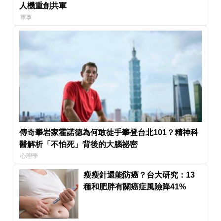
人機重創共軍
軍事
傳奇攀岩家霍諾德為何敢徒手攀登台北101？精神科
醫解析「不怕死」背後的大腦祕密
心理學
瘦瘦針還能防癌？台大研究：13
種和肥胖有關癌症風險降41%