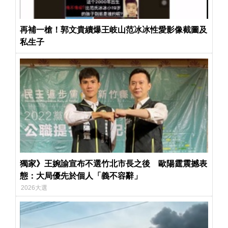
再補一槍！郭文貴續爆王岐山范冰冰性愛影像截圖及
私生子
獨家》王婉諭宣布不選竹北市長之後 歐陽霆震撼表
態：大局優先於個人「義不容辭」
2026大選