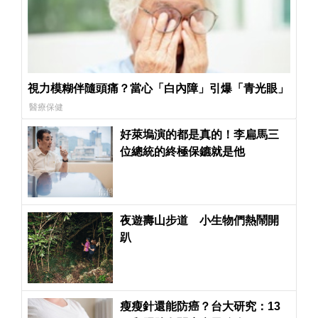
視力模糊伴隨頭痛？當心「白內障」引爆「青光眼」
醫療保健
好萊塢演的都是真的！李扁馬三
位總統的終極保鑣就是他
夜遊壽山步道 小生物們熱鬧開
趴
瘦瘦針還能防癌？台大研究：13