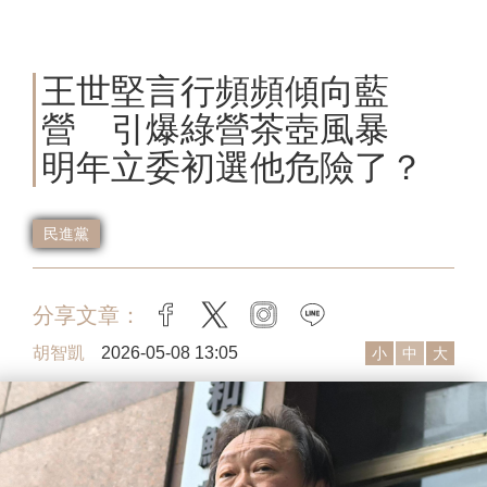
王世堅言行頻頻傾向藍
營 引爆綠營茶壺風暴
明年立委初選他危險了？
民進黨
分享文章：
facebook
twitter
instagram
line
胡智凱
2026-05-08 13:05
小
中
大