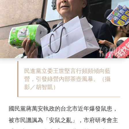
民進黨立委王世堅言行頻頻傾向藍
營，引發綠營內部茶壺風暴。（攝
影／胡智凱）
國民黨蔣萬安執政的台北市近年爆發鼠患，
被市民譏諷為「安鼠之亂」，市府研考會主