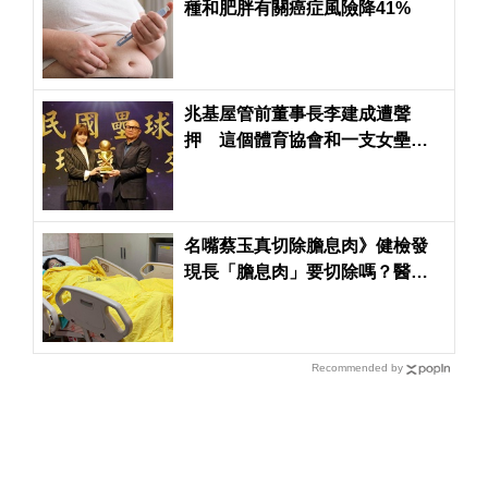
種和肥胖有關癌症風險降41%
兆基屋管前董事長李建成遭聲
押 這個體育協會和一支女壘隊
也受到波及
名嘴蔡玉真切除膽息肉》健檢發
現長「膽息肉」要切除嗎？醫：4
種情況下一定要開刀
Recommended by