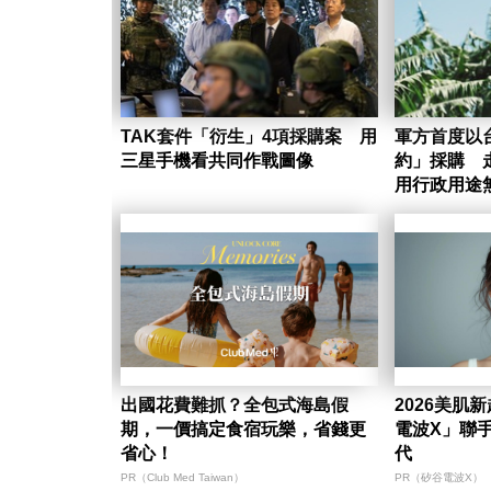
TAK套件「衍生」4項採購案 用
軍方首度以
三星手機看共同作戰圖像
約」採購 
用行政用途
出國花費難抓？全包式海島假
2026美肌
期，一價搞定食宿玩樂，省錢更
電波X」聯
省心！
代
PR（Club Med Taiwan）
PR（矽谷電波X）