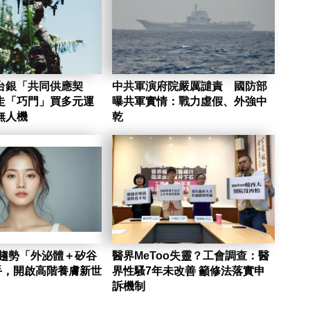
台銀「共同供應契
中共軍演府院嚴厲譴責 國防部
走「巧門」買多元運
曝共軍實情：戰力虛假、外強中
無人機
乾
新趨勢「外泌體＋矽谷
醫界MeToo失靈？工會調查：醫
手，開啟高階養膚新世
界性騷7年未改善 籲修法落實申
訴機制