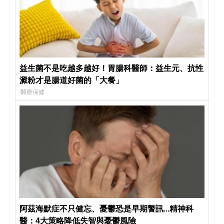
益生菌不是吃越多越好！胃腸科醫師：益生元、抗性
澱粉才是腸道好菌的「大餐」
醫療保健
阿茲海默症不只健忘、憂鬱恐是早期警訊...精神科
醫：4大策略降低失智與憂鬱風險