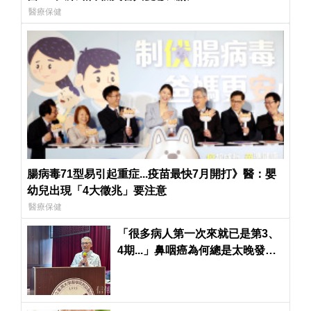
醫療保健
腸病毒71型易引起重症...疫苗最快7月開打》醫：嬰
幼兒出現「4大徵兆」要注意
醫療保健
「很多病人第一次來就已是第3、
4期...」鼻咽癌為何總是太晚發
現？台大名醫解惑